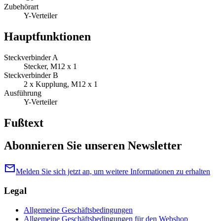
Zubehörart
Y-Verteiler
Hauptfunktionen
Steckverbinder A
Stecker, M12 x 1
Steckverbinder B
2 x Kupplung, M12 x 1
Ausführung
Y-Verteiler
Fußtext
Abonnieren Sie unseren Newsletter
mail
Melden Sie sich jetzt an, um weitere Informationen zu erhalten
Legal
Allgemeine Geschäftsbedingungen
Allgemeine Geschäftsbedingungen für den Webshop