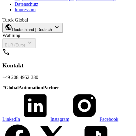
Datenschutz
Impressum
Turck Global
public
expand_more
Deutschland | Deutsch
Währung
expand_more
EUR (Euro)
call
Kontakt
+49 208 4952-380
#
GlobalAutomationPartner
LinkedIn
Instagram
Facebook