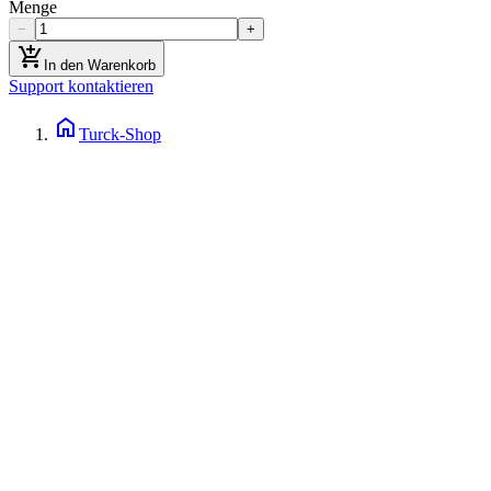
Menge
−
+
add_shopping_cart
In den Warenkorb
Support kontaktieren
home
Turck-Shop