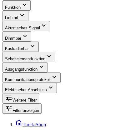
expand_more
Funktion
expand_more
Lichtart
expand_more
Akustisches Signal
expand_more
Dimmbar
expand_more
Kaskadierbar
expand_more
Schaltelementfunktion
expand_more
Ausgangsfunktion
expand_more
Kommunikationsprotokoll
expand_more
Elektrischer Anschluss
tune
Weitere Filter
tune
Filter anzeigen
home
Turck-Shop