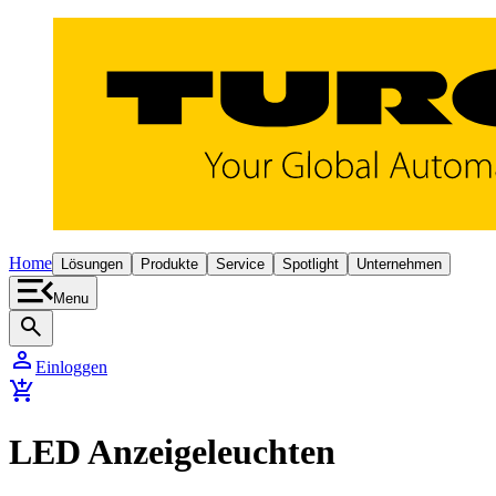
Home
Lösungen
Produkte
Service
Spotlight
Unternehmen
Menu
search
person
Einloggen
add_shopping_cart
LED Anzeigeleuchten