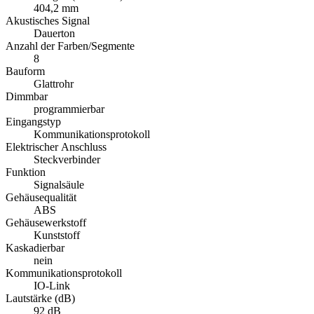
404,2 mm
Akustisches Signal
Dauerton
Anzahl der Farben/Segmente
8
Bauform
Glattrohr
Dimmbar
programmierbar
Eingangstyp
Kommunikationsprotokoll
Elektrischer Anschluss
Steckverbinder
Funktion
Signalsäule
Gehäusequalität
ABS
Gehäusewerkstoff
Kunststoff
Kaskadierbar
nein
Kommunikationsprotokoll
IO-Link
Lautstärke (dB)
92 dB