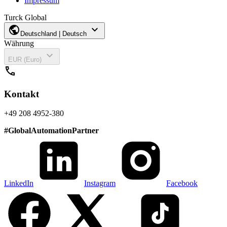
Impressum
Turck Global
public
expand_more
Deutschland | Deutsch
Währung
expand_more
EUR (Euro)
call
Kontakt
+49 208 4952-380
#
GlobalAutomationPartner
LinkedIn
Instagram
Facebook