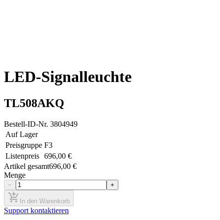
LED-Signalleuchte
TL508AKQ
Bestell-ID-Nr.
3804949
Auf Lager
Preisgruppe
F3
Listenpreis
696,00 €
Artikel gesamt
696,00 €
Menge
−
+
add_shopping_cart
In den Warenkorb
Support kontaktieren