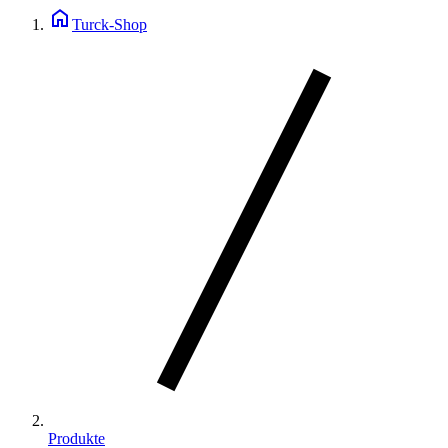
home
Turck-Shop
Produkte