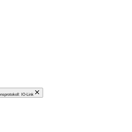
close
sprotokoll: IO-Link