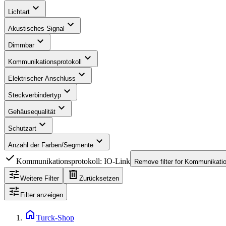
expand_more
Lichtart
expand_more
Akustisches Signal
expand_more
Dimmbar
expand_more
Kommunikationsprotokoll
expand_more
Elektrischer Anschluss
expand_more
Steckverbindertyp
expand_more
Gehäusequalität
expand_more
Schutzart
expand_more
Anzahl der Farben/Segmente
check
Kommunikationsprotokoll: IO-Link
Remove filter for
Kommunikation
tune
delete
Weitere Filter
Zurücksetzen
tune
Filter anzeigen
home
Turck-Shop