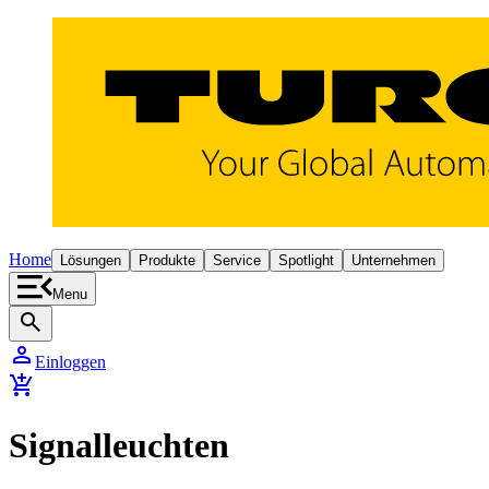
Home
Lösungen
Produkte
Service
Spotlight
Unternehmen
Menu
search
person
Einloggen
add_shopping_cart
Signalleuchten