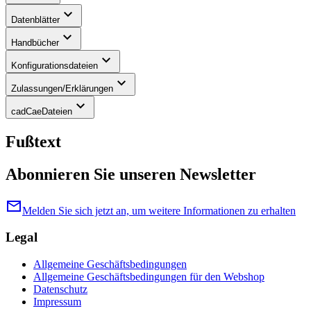
keyboard_arrow_down
Datenblätter
keyboard_arrow_down
Handbücher
keyboard_arrow_down
Konfigurationsdateien
keyboard_arrow_down
Zulassungen/Erklärungen
keyboard_arrow_down
cadCaeDateien
Fußtext
Abonnieren Sie unseren Newsletter
mail
Melden Sie sich jetzt an, um weitere Informationen zu erhalten
Legal
Allgemeine Geschäftsbedingungen
Allgemeine Geschäftsbedingungen für den Webshop
Datenschutz
Impressum