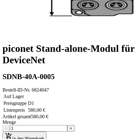
piconet Stand-alone-Modul für
DeviceNet
SDNB-40A-0005
Bestell-ID-Nr.
6824047
Auf Lager
Preisgruppe
D1
Listenpreis
580,00 €
Artikel gesamt
580,00 €
Menge
−
+
add_shopping_cart
In den Warenkorb