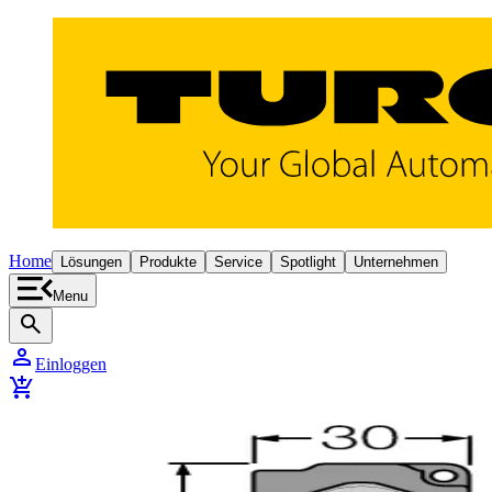
Home
Lösungen
Produkte
Service
Spotlight
Unternehmen
Menu
search
person
Einloggen
add_shopping_cart