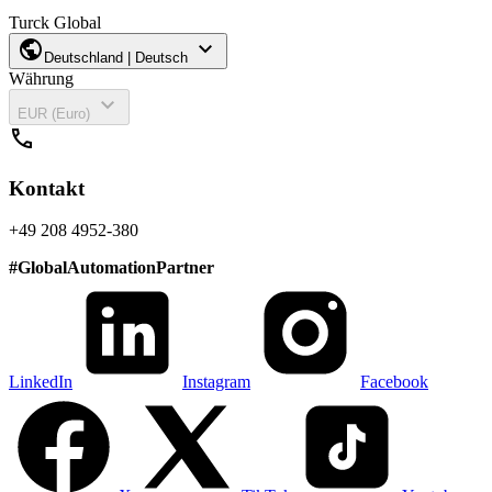
Turck Global
public
expand_more
Deutschland | Deutsch
Währung
expand_more
EUR (Euro)
call
Kontakt
+49 208 4952-380
#
GlobalAutomationPartner
LinkedIn
Instagram
Facebook