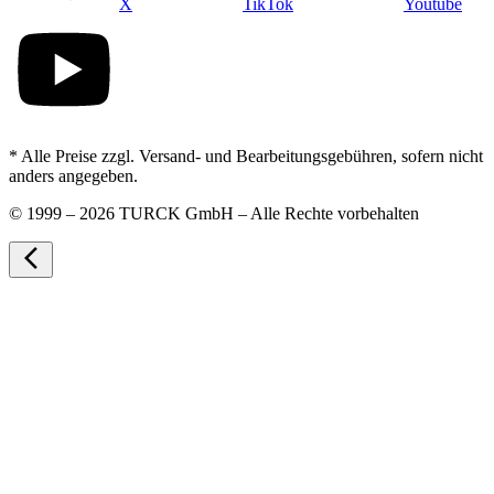
X
TikTok
Youtube
* Alle Preise zzgl. Versand- und Bearbeitungsgebühren, sofern nicht
anders angegeben.
©
1999 – 2026 TURCK GmbH – Alle Rechte vorbehalten
arrow_back_ios_new