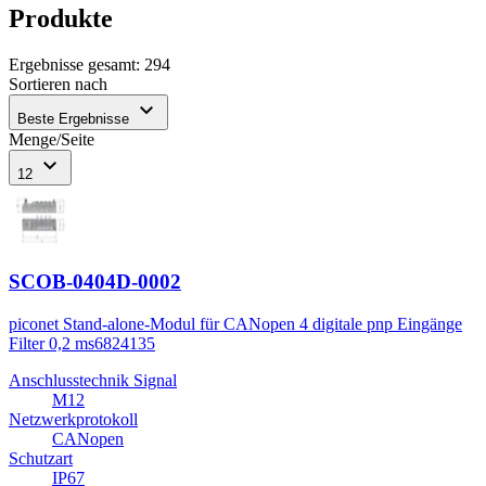
Produkte
Ergebnisse gesamt
:
294
Sortieren nach
expand_more
Beste Ergebnisse
Menge/Seite
expand_more
12
SCOB-0404D-0002
piconet Stand-alone-Modul für CANopen 4 digitale pnp Eingänge
Filter 0,2 ms
6824135
Anschlusstechnik Signal
M12
Netzwerkprotokoll
CANopen
Schutzart
IP67