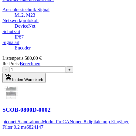
Anschlusstechnik Signal
M12, M23
Netzwerkprotokoll
DeviceNet
Schutzart
IP67
Signalart
Encoder
Listenpreis
:
580,00 €
Ihr Preis
:
Berechnen
−
+
add_shopping_cart
In den Warenkorb
SCOB-0800D-0002
piconet Stand-alone-Modul für CANopen 8 digitale pnp Eingänge
Filter 0,2 ms
6824147