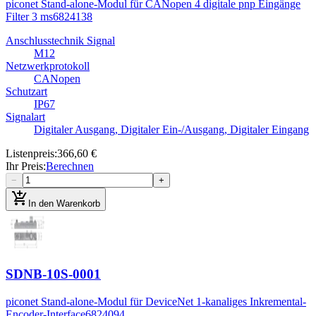
piconet Stand-alone-Modul für CANopen 4 digitale pnp Eingänge
Filter 3 ms
6824138
Anschlusstechnik Signal
M12
Netzwerkprotokoll
CANopen
Schutzart
IP67
Signalart
Digitaler Ausgang, Digitaler Ein-/Ausgang, Digitaler Eingang
Listenpreis
:
366,60 €
Ihr Preis
:
Berechnen
−
+
add_shopping_cart
In den Warenkorb
SDNB-10S-0001
piconet Stand-alone-Modul für DeviceNet 1-kanaliges Inkremental-
Encoder-Interface
6824094