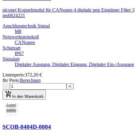
piconet Koppelmodul für CANopen 4 digitale pnp Eingänge Filter 3
ms
6824221
Anschlusstechnik Signal
M8
Netzwerkprotokoll
CANopen
Schutzart
IP67
Signalart
Digitaler Ausgang, Digitaler Eingang, Digitaler Ein-/Ausgang
Listenpreis
:
372,20 €
Ihr Preis
:
Berechnen
−
+
add_shopping_cart
In den Warenkorb
SCOB-0404D-0004