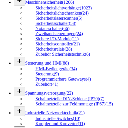
add
Maschinensicherheit
(
1266
)
Sicherheitslichtvorhänge
(
1023
)
Sicherheitslichtschranken
(
24
)
Sicherheitslaserscanner
(
5
)
Sicherheitsschalter
(
58
)
Notausschalter
(
66
)
Zweihandsteuerungen
(
24
)
Sichere I/O-Module
(
11
)
Sicherheitscontroller
(
21
)
Sicherheitsrelais
(
28
)
Zubehör Sicherheitstechnik
(
6
)
add
Steuerung und HMI
(
88
)
HMI-Bediengeräte
(
34
)
Steuerung
(
9
)
Programmierbare Gateways
(
4
)
Zubehör
(
41
)
add
Spannungsversorgung
(
22
)
Schaltnetzteile DIN-Schiene (IP20)
(
7
)
Schaltnetzteile zur Feldmontage (IP67)
(
15
)
add
Industrielle Netzwerktechnik
(
21
)
Industrielle Switches
(
10
)
Koppler und Konverter
(
11
)