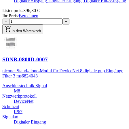
Digitaler Ausgang, Digitaler Eingang, Digitaler Ein-/Ausgang
Listenpreis
:
396,30 €
Ihr Preis
:
Berechnen
−
+
add_shopping_cart
In den Warenkorb
SDNB-0800D-0007
piconet Stand-alone-Modul für DeviceNet 8 digitale pnp Eingänge
Filter 3 ms
6824043
Anschlusstechnik Signal
M8
Netzwerkprotokoll
DeviceNet
Schutzart
IP67
Signalart
Digitaler Eingang