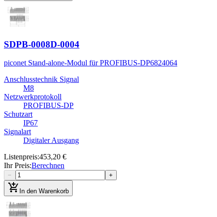
SDPB-0008D-0004
piconet Stand-alone-Modul für PROFIBUS-DP
6824064
Anschlusstechnik Signal
M8
Netzwerkprotokoll
PROFIBUS-DP
Schutzart
IP67
Signalart
Digitaler Ausgang
Listenpreis
:
453,20 €
Ihr Preis
:
Berechnen
−
+
add_shopping_cart
In den Warenkorb