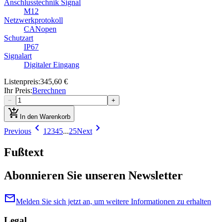
Anschlusstechnik Signal
M12
Netzwerkprotokoll
CANopen
Schutzart
IP67
Signalart
Digitaler Eingang
Listenpreis
:
345,60 €
Ihr Preis
:
Berechnen
−
+
add_shopping_cart
In den Warenkorb
chevron_left
chevron_right
Previous
1
2
3
4
5
...
25
Next
Fußtext
Abonnieren Sie unseren Newsletter
mail
Melden Sie sich jetzt an, um weitere Informationen zu erhalten
Legal