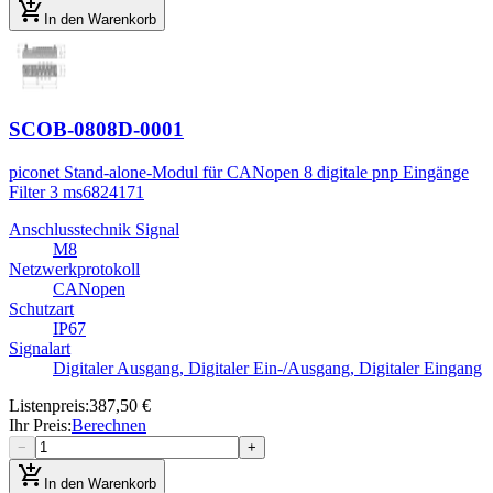
add_shopping_cart
In den Warenkorb
SCOB-0808D-0001
piconet Stand-alone-Modul für CANopen 8 digitale pnp Eingänge
Filter 3 ms
6824171
Anschlusstechnik Signal
M8
Netzwerkprotokoll
CANopen
Schutzart
IP67
Signalart
Digitaler Ausgang, Digitaler Ein-/Ausgang, Digitaler Eingang
Listenpreis
:
387,50 €
Ihr Preis
:
Berechnen
−
+
add_shopping_cart
In den Warenkorb