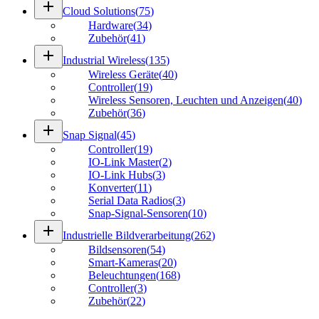
add
Cloud Solutions
(
75
)
Hardware
(
34
)
Zubehör
(
41
)
add
Industrial Wireless
(
135
)
Wireless Geräte
(
40
)
Controller
(
19
)
Wireless Sensoren, Leuchten und Anzeigen
(
40
)
Zubehör
(
36
)
add
Snap Signal
(
45
)
Controller
(
19
)
IO-Link Master
(
2
)
IO-Link Hubs
(
3
)
Konverter
(
11
)
Serial Data Radios
(
3
)
Snap-Signal-Sensoren
(
10
)
add
Industrielle Bildverarbeitung
(
262
)
Bildsensoren
(
54
)
Smart-Kameras
(
20
)
Beleuchtungen
(
168
)
Controller
(
3
)
Zubehör
(
22
)