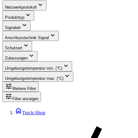
expand_more
Netzwerkprotokoll
expand_more
Produkttyp
expand_more
Signalart
expand_more
Anschlusstechnik Signal
expand_more
Schutzart
expand_more
Zulassungen
expand_more
Umgebungstemperatur min. (°C)
expand_more
Umgebungstemperatur max. (°C)
tune
Weitere Filter
tune
Filter anzeigen
home
Turck-Shop