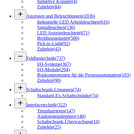
Induktive Koppler
(
4
)
Zubehör
(
84
)
add
Anzeigen und Beleuchtungen
(
2036
)
Industrielle LED Arbeitsleuchten
(
616
)
Signalleuchten
(
536
)
LED Anzeigeleuchten
(
671
)
Berührungstaster
(
506
)
Pick-to-Light
(
92
)
Zubehör
(
43
)
remove
Feldbustechnik
(
737
)
I/O-Systeme
(
367
)
I/O-Module
(
294
)
Buskomponenten für die Prozessautomation
(
103
)
Zubehör
(
90
)
add
Schaltschrank-Lösungen
(
74
)
Standard-Ex-Schaltschränke
(
74
)
add
Interfacetechnik
(
322
)
Trennbarrieren
(
147
)
Analogsignaltrenner
(
140
)
Schaltschrank-Überwachung
(
10
)
Zubehör
(
25
)