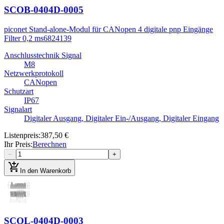
SCOB-0404D-0005
piconet Stand-alone-Modul für CANopen 4 digitale pnp Eingänge
Filter 0,2 ms
6824139
Anschlusstechnik Signal
M8
Netzwerkprotokoll
CANopen
Schutzart
IP67
Signalart
Digitaler Ausgang, Digitaler Ein-/Ausgang, Digitaler Eingang
Listenpreis
:
387,50 €
Ihr Preis
:
Berechnen
−
+
add_shopping_cart
In den Warenkorb
SCOL-0404D-0003