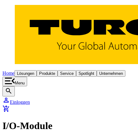
Home
Lösungen
Produkte
Service
Spotlight
Unternehmen
Menu
search
person
Einloggen
add_shopping_cart
I/O-Module