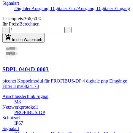
Signalart
Digitaler Ausgang, Digitaler Ein-/Ausgang, Digitaler Eingang
Listenpreis
:
366,60 €
Ihr Preis
:
Berechnen
−
+
add_shopping_cart
In den Warenkorb
SDPL-0404D-0003
piconet Koppelmodul für PROFIBUS-DP 4 digitale pnp Eingänge
Filter 3 ms
6824173
Anschlusstechnik Signal
M8
Netzwerkprotokoll
PROFIBUS-DP
Schutzart
IP67
Signalart