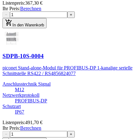
Listenpreis
:
367,30 €
Ihr Preis
:
Berechnen
−
+
add_shopping_cart
In den Warenkorb
SDPB-10S-0004
piconet Stand-alone-Modul für PROFIBUS-DP 1-kanalige serielle
Schnittstelle RS422 / RS485
6824077
Anschlusstechnik Signal
M12
Netzwerkprotokoll
PROFIBUS-DP
Schutzart
IP67
Listenpreis
:
491,70 €
Ihr Preis
:
Berechnen
−
+