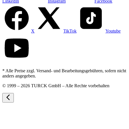
LinkedIn
Instagram
Facebook
X
TikTok
Youtube
* Alle Preise zzgl. Versand- und Bearbeitungsgebühren, sofern nicht
anders angegeben.
©
1999 – 2026 TURCK GmbH – Alle Rechte vorbehalten
arrow_back_ios_new