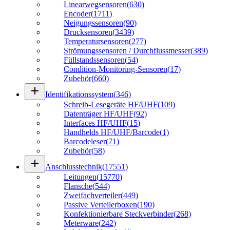
Linearwegsensoren
(
630
)
Encoder
(
1711
)
Neigungssensoren
(
90
)
Drucksensoren
(
3439
)
Temperatursensoren
(
277
)
Strömungssensoren / Durchflussmesser
(
389
)
Füllstandssensoren
(
54
)
Condition-Monitoring-Sensoren
(
17
)
Zubehör
(
660
)
add
Identifikationssystem
(
346
)
Schreib-Lesegeräte HF/UHF
(
109
)
Datenträger HF/UHF
(
92
)
Interfaces HF/UHF
(
15
)
Handhelds HF/UHF/Barcode
(
1
)
Barcodeleser
(
71
)
Zubehör
(
58
)
add
Anschlusstechnik
(
17551
)
Leitungen
(
15770
)
Flansche
(
544
)
Zweifachverteiler
(
449
)
Passive Verteilerboxen
(
190
)
Konfektionierbare Steckverbinder
(
268
)
Meterware
(
242
)