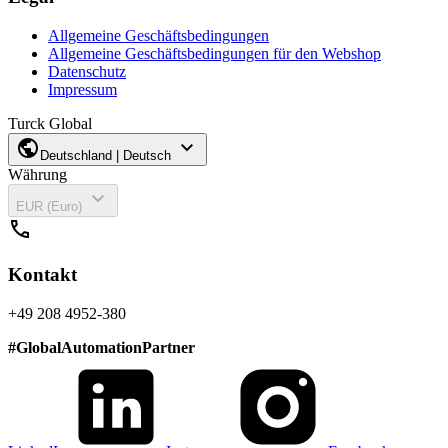
Allgemeine Geschäftsbedingungen
Allgemeine Geschäftsbedingungen für den Webshop
Datenschutz
Impressum
Turck Global
public
expand_more
Deutschland | Deutsch
Währung
expand_more
EUR (Euro)
call
Kontakt
+49 208 4952-380
#
GlobalAutomationPartner