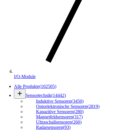
I/O-Module
Alle Produkte
(
102505
)
add
Sensortechnik
(
14442
)
Induktive Sensoren
(
3450
)
Optoelektronische Sensoren
(
2819
)
Kapazitive Sensoren
(
280
)
Magnetfeldsensoren
(
317
)
Ultraschallsensoren
(
260
)
Radarsensoren
(
93
)