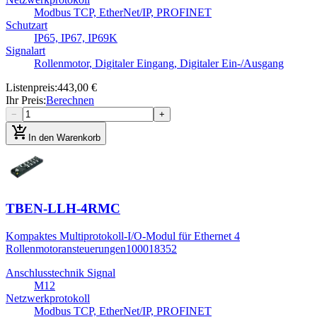
Modbus TCP, EtherNet/IP, PROFINET
Schutzart
IP65, IP67, IP69K
Signalart
Rollenmotor, Digitaler Eingang, Digitaler Ein-/Ausgang
Listenpreis
:
443,00 €
Ihr Preis
:
Berechnen
−
+
add_shopping_cart
In den Warenkorb
TBEN-LLH-4RMC
Kompaktes Multiprotokoll-I/O-Modul für Ethernet 4
Rollenmotoransteuerungen
100018352
Anschlusstechnik Signal
M12
Netzwerkprotokoll
Modbus TCP, EtherNet/IP, PROFINET