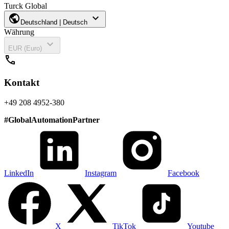
Turck Global
public
expand_more
Deutschland | Deutsch
Währung
expand_more
EUR (Euro)
call
Kontakt
+49 208 4952-380
#
GlobalAutomationPartner
LinkedIn
Instagram
Facebook
X
TikTok
Youtube