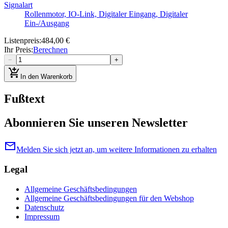
Signalart
Rollenmotor, IO-Link, Digitaler Eingang, Digitaler
Ein-/Ausgang
Listenpreis
:
484,00 €
Ihr Preis
:
Berechnen
−
+
add_shopping_cart
In den Warenkorb
Fußtext
Abonnieren Sie unseren Newsletter
mail
Melden Sie sich jetzt an, um weitere Informationen zu erhalten
Legal
Allgemeine Geschäftsbedingungen
Allgemeine Geschäftsbedingungen für den Webshop
Datenschutz
Impressum