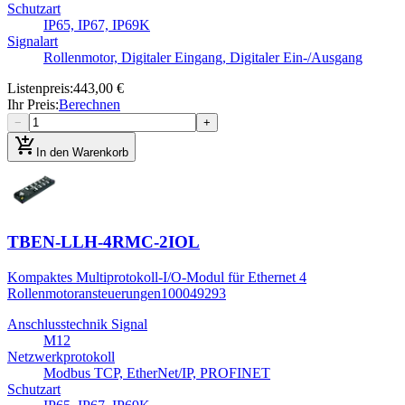
Schutzart
IP65, IP67, IP69K
Signalart
Rollenmotor, Digitaler Eingang, Digitaler Ein-/Ausgang
Listenpreis
:
443,00 €
Ihr Preis
:
Berechnen
−
+
add_shopping_cart
In den Warenkorb
TBEN-LLH-4RMC-2IOL
Kompaktes Multiprotokoll-I/O-Modul für Ethernet 4
Rollenmotoransteuerungen
100049293
Anschlusstechnik Signal
M12
Netzwerkprotokoll
Modbus TCP, EtherNet/IP, PROFINET
Schutzart