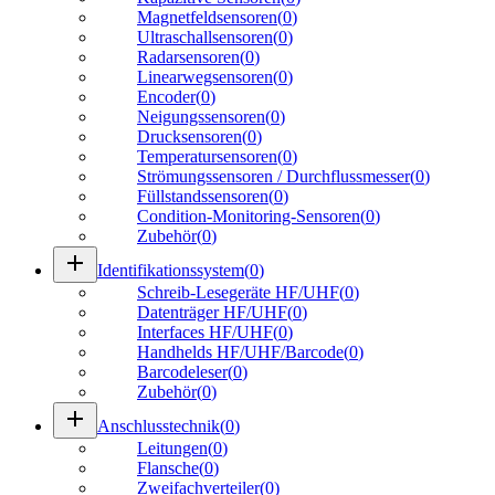
Magnetfeldsensoren
(
0
)
Ultraschallsensoren
(
0
)
Radarsensoren
(
0
)
Linearwegsensoren
(
0
)
Encoder
(
0
)
Neigungssensoren
(
0
)
Drucksensoren
(
0
)
Temperatursensoren
(
0
)
Strömungssensoren / Durchflussmesser
(
0
)
Füllstandssensoren
(
0
)
Condition-Monitoring-Sensoren
(
0
)
Zubehör
(
0
)
add
Identifikationssystem
(
0
)
Schreib-Lesegeräte HF/UHF
(
0
)
Datenträger HF/UHF
(
0
)
Interfaces HF/UHF
(
0
)
Handhelds HF/UHF/Barcode
(
0
)
Barcodeleser
(
0
)
Zubehör
(
0
)
add
Anschlusstechnik
(
0
)
Leitungen
(
0
)
Flansche
(
0
)
Zweifachverteiler
(
0
)