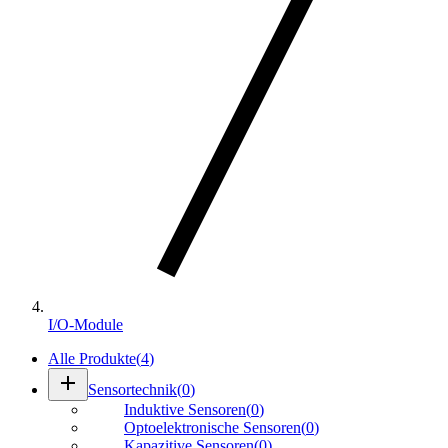
I/O-Module
Alle Produkte
(
4
)
add
Sensortechnik
(
0
)
Induktive Sensoren
(
0
)
Optoelektronische Sensoren
(
0
)
Kapazitive Sensoren
(
0
)