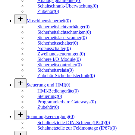
Analogsignaltrenner
(
0
)
Schaltschrank-Überwachung
(
0
)
Zubehör
(
0
)
add
Maschinensicherheit
(
0
)
Sicherheitslichtvorhänge
(
0
)
Sicherheitslichtschranken
(
0
)
Sicherheitslaserscanner
(
0
)
Sicherheitsschalter
(
0
)
Notausschalter
(
0
)
Zweihandsteuerungen
(
0
)
Sichere I/O-Module
(
0
)
Sicherheitscontroller
(
0
)
Sicherheitsrelais
(
0
)
Zubehör Sicherheitstechnik
(
0
)
add
Steuerung und HMI
(
0
)
HMI-Bediengeräte
(
0
)
Steuerung
(
0
)
Programmierbare Gateways
(
0
)
Zubehör
(
0
)
add
Spannungsversorgung
(
0
)
Schaltnetzteile DIN-Schiene (IP20)
(
0
)
Schaltnetzteile zur Feldmontage (IP67)
(
0
)