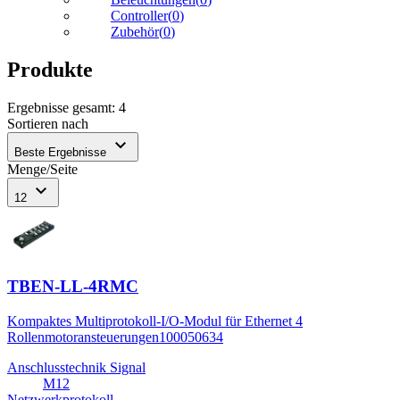
Controller
(
0
)
Zubehör
(
0
)
Produkte
Ergebnisse gesamt
:
4
Sortieren nach
expand_more
Beste Ergebnisse
Menge/Seite
expand_more
12
TBEN-LL-4RMC
Kompaktes Multiprotokoll-I/O-Modul für Ethernet 4
Rollenmotoransteuerungen
100050634
Anschlusstechnik Signal
M12
Netzwerkprotokoll