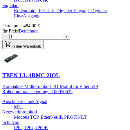
IP65, IP67, IP69K
Signalart
Rollenmotor, IO-Link, Digitaler Eingang, Digitaler
Ein-/Ausgang
Listenpreis
:
484,00 €
Ihr Preis
:
Berechnen
−
+
add_shopping_cart
In den Warenkorb
TBEN-LL-4RMC-2IOL
Kompaktes Multiprotokoll-I/O-Modul für Ethernet 4
Rollenmotoransteuerungen
100050635
Anschlusstechnik Signal
M12
Netzwerkprotokoll
Modbus TCP, EtherNet/IP, PROFINET
Schutzart
IP65, IP67, IP69K