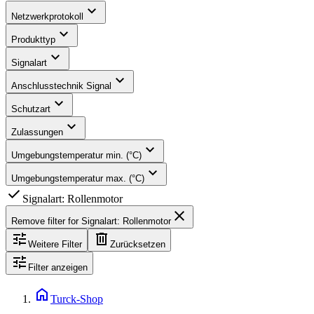
expand_more
Netzwerkprotokoll
expand_more
Produkttyp
expand_more
Signalart
expand_more
Anschlusstechnik Signal
expand_more
Schutzart
expand_more
Zulassungen
expand_more
Umgebungstemperatur min. (°C)
expand_more
Umgebungstemperatur max. (°C)
check
Signalart: Rollenmotor
close
Remove filter for
Signalart: Rollenmotor
tune
delete
Weitere Filter
Zurücksetzen
tune
Filter anzeigen
home
Turck-Shop