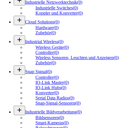
add
Industrielle Netzwerktechnik
(
0
)
Industrielle Switches
(
0
)
Koppler und Konverter
(
0
)
add
Cloud Solutions
(
0
)
Hardware
(
0
)
Zubehör
(
0
)
add
Industrial Wireless
(
0
)
Wireless Geräte
(
0
)
Controller
(
0
)
Wireless Sensoren, Leuchten und Anzeigen
(
0
)
Zubehör
(
0
)
add
Snap Signal
(
0
)
Controller
(
0
)
IO-Link Master
(
0
)
IO-Link Hubs
(
0
)
Konverter
(
0
)
Serial Data Radios
(
0
)
Snap-Signal-Sensoren
(
0
)
add
Industrielle Bildverarbeitung
(
0
)
Bildsensoren
(
0
)
Smart-Kameras
(
0
)
Beleuchtungen
(
0
)