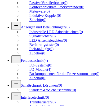
Passive Verteilerboxen
(
0
)
Konfektionierbare Steckverbinder
(
0
)
Meterware
(
0
)
Induktive Koppler
(
0
)
Zubehör
(
0
)
add
Anzeigen und Beleuchtungen
(
0
)
Industrielle LED Arbeitsleuchten
(
0
)
Signalleuchten
(
0
)
LED Anzeigeleuchten
(
0
)
Berührungstaster
(
0
)
Pick-to-Light
(
0
)
Zubehör
(
0
)
remove
Feldbustechnik
(
4
)
I/O-Systeme
(
0
)
I/O-Module
(
4
)
Buskomponenten für die Prozessautomation
(
0
)
Zubehör
(
0
)
add
Schaltschrank-Lösungen
(
0
)
Standard-Ex-Schaltschränke
(
0
)
add
Interfacetechnik
(
0
)
Trennbarrieren
(
0
)