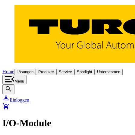
Home
Lösungen
Produkte
Service
Spotlight
Unternehmen
Menu
search
person
Einloggen
add_shopping_cart
I/O-Module