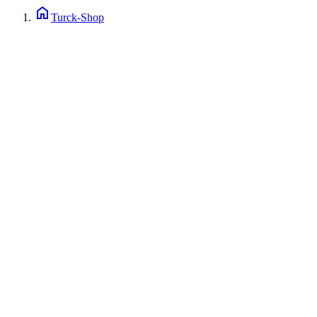
home
Turck-Shop