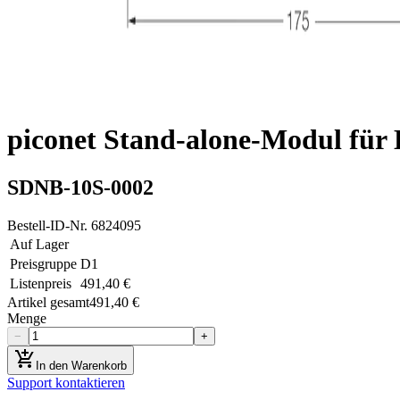
piconet Stand-alone-Modul für D
SDNB-10S-0002
Bestell-ID-Nr.
6824095
Auf Lager
Preisgruppe
D1
Listenpreis
491,40 €
Artikel gesamt
491,40 €
Menge
−
+
add_shopping_cart
In den Warenkorb
Support kontaktieren