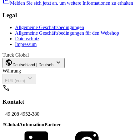
mail
Melden Sie sich jetzt an, um weitere Informationen zu erhalten
Legal
Allgemeine Geschäftsbedingungen
Allgemeine Geschäftsbedingungen für den Webshop
Datenschutz
Impressum
Turck Global
public
expand_more
Deutschland | Deutsch
Währung
expand_more
EUR (euro)
call
Kontakt
+49 208 4952-380
#
GlobalAutomationPartner