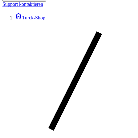
Support kontaktieren
home
Turck-Shop