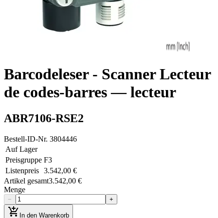
Barcodeleser - Scanner Lecteur
de codes-barres — lecteur
ABR7106-RSE2
Bestell-ID-Nr.
3804446
Auf Lager
Preisgruppe
F3
Listenpreis
3.542,00 €
Artikel gesamt
3.542,00 €
Menge
−
+
add_shopping_cart
In den Warenkorb