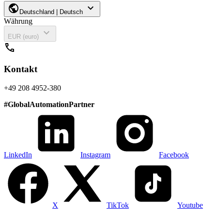
public
expand_more
Deutschland | Deutsch
Währung
expand_more
EUR (euro)
call
Kontakt
+49 208 4952-380
#
GlobalAutomationPartner
LinkedIn
Instagram
Facebook
X
TikTok
Youtube