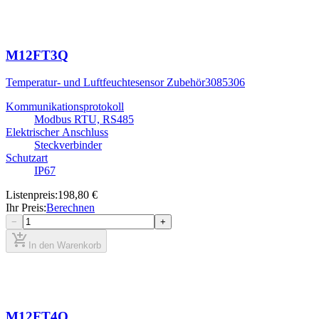
M12FT3Q
Temperatur- und Luftfeuchtesensor Zubehör
3085306
Kommunikationsprotokoll
Modbus RTU, RS485
Elektrischer Anschluss
Steckverbinder
Schutzart
IP67
Listenpreis
:
198,80 €
Ihr Preis
:
Berechnen
−
+
add_shopping_cart
In den Warenkorb
M12FT4Q