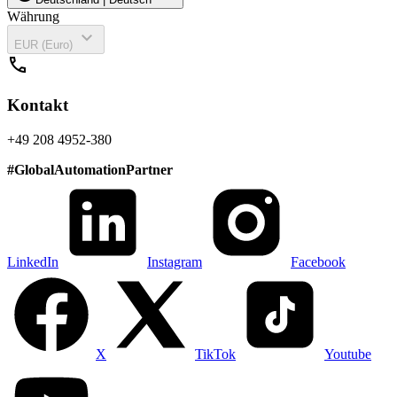
Währung
expand_more
EUR (Euro)
call
Kontakt
+49 208 4952-380
#
GlobalAutomationPartner
LinkedIn
Instagram
Facebook
X
TikTok
Youtube