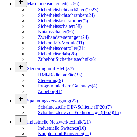
add
Maschinensicherheit
(
1266
)
Sicherheitslichtvorhänge
(
1023
)
Sicherheitslichtschranken
(
24
)
Sicherheitslaserscanner
(
5
)
Sicherheitsschalter
(
58
)
Notausschalter
(
66
)
Zweihandsteuerungen
(
24
)
Sichere I/O-Module
(
11
)
Sicherheitscontroller
(
21
)
Sicherheitsrelais
(
28
)
Zubehör Sicherheitstechnik
(
6
)
add
Steuerung und HMI
(
87
)
HMI-Bediengeräte
(
33
)
Steuerung
(
9
)
Programmierbare Gateways
(
4
)
Zubehör
(
41
)
add
Spannungsversorgung
(
22
)
Schaltnetzteile DIN-Schiene (IP20)
(
7
)
Schaltnetzteile zur Feldmontage (IP67)
(
15
)
add
Industrielle Netzwerktechnik
(
21
)
Industrielle Switches
(
10
)
Koppler und Konverter
(
11
)