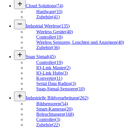
add
Cloud Solutions
(
74
)
Hardware
(
33
)
Zubehör
(
41
)
remove
Industrial Wireless
(
135
)
Wireless Geräte
(
40
)
Controller
(
19
)
Wireless Sensoren, Leuchten und Anzeigen
(
40
)
Zubehör
(
36
)
add
Snap Signal
(
45
)
Controller
(
19
)
IO-Link Master
(
2
)
IO-Link Hubs
(
3
)
Konverter
(
11
)
Serial Data Radios
(
3
)
Snap-Signal-Sensoren
(
10
)
add
Industrielle Bildverarbeitung
(
262
)
Bildsensoren
(
54
)
Smart-Kameras
(
20
)
Beleuchtungen
(
168
)
Controller
(
3
)
Zubehör
(
22
)