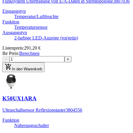
Funksystem Übertragung von E/A-Daten in Sterntopologie
3807036
Eingangstyp
Temperatur/Luftfeuchte
Funktion
Temperatursensor
Ausgangstyp
2-farbige LED-Anzeige (rot/grün)
Listenpreis
:
291,20 €
Ihr Preis
:
Berechnen
−
+
add_shopping_cart
In den Warenkorb
K50UX1ARA
Ultraschallsensor Reflexionstaster
3804556
Funktion
Näherungsschalter