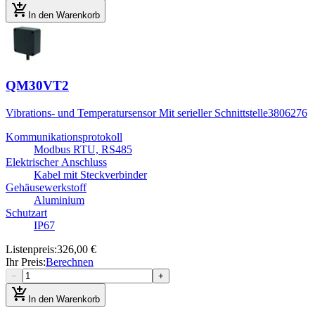
add_shopping_cart
In den Warenkorb
QM30VT2
Vibrations- und Temperatursensor Mit serieller Schnittstelle
3806276
Kommunikationsprotokoll
Modbus RTU, RS485
Elektrischer Anschluss
Kabel mit Steckverbinder
Gehäusewerkstoff
Aluminium
Schutzart
IP67
Listenpreis
:
326,00 €
Ihr Preis
:
Berechnen
−
+
add_shopping_cart
In den Warenkorb