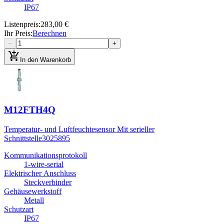
IP67
Listenpreis
:
283,00 €
Ihr Preis
:
Berechnen
−
+
add_shopping_cart
In den Warenkorb
M12FTH4Q
Temperatur- und Luftfeuchtesensor Mit serieller
Schnittstelle
3025895
Kommunikationsprotokoll
1-wire-serial
Elektrischer Anschluss
Steckverbinder
Gehäusewerkstoff
Metall
Schutzart
IP67