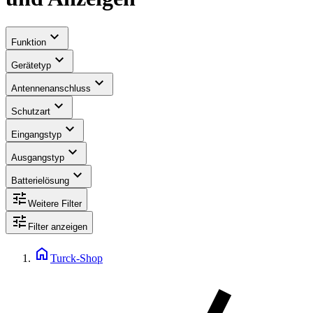
expand_more
Funktion
expand_more
Gerätetyp
expand_more
Antennenanschluss
expand_more
Schutzart
expand_more
Eingangstyp
expand_more
Ausgangstyp
expand_more
Batterielösung
tune
Weitere Filter
tune
Filter anzeigen
home
Turck-Shop