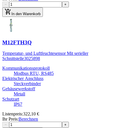
−
+
add_shopping_cart
In den Warenkorb
M12FTH3Q
Temperatur- und Luftfeuchtesensor Mit serieller
Schnittstelle
3025898
Kommunikationsprotokoll
Modbus RTU, RS485
Elektrischer Anschluss
Steckverbinder
Gehäusewerkstoff
Metall
Schutzart
IP67
Listenpreis
:
322,10 €
Ihr Preis
:
Berechnen
−
+