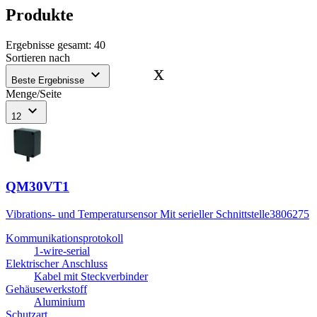
Produkte
Ergebnisse gesamt
:
40
Sortieren nach
expand_more
Beste Ergebnisse
Menge/Seite
expand_more
12
QM30VT1
Vibrations- und Temperatursensor Mit serieller Schnittstelle
3806275
Kommunikationsprotokoll
1-wire-serial
Elektrischer Anschluss
Kabel mit Steckverbinder
Gehäusewerkstoff
Aluminium
Schutzart