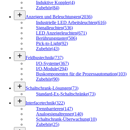
Induktive Koppler
(
4
)
Zubehör
(
84
)
add
Anzeigen und Beleuchtungen
(
2036
)
Industrielle LED Arbeitsleuchten
(
616
)
Signalleuchten
(
536
)
LED Anzeigeleuchten
(
671
)
Berührungstaster
(
506
)
Pick-to-Light
(
92
)
Zubehör
(
43
)
add
Feldbustechnik
(
737
)
I/O-Systeme
(
367
)
I/O-Module
(
294
)
Buskomponenten für die Prozessautomation
(
103
)
Zubehör
(
90
)
add
Schaltschrank-Lösungen
(
73
)
Standard-Ex-Schaltschränke
(
73
)
add
Interfacetechnik
(
322
)
Trennbarrieren
(
147
)
Analogsignaltrenner
(
140
)
Schaltschrank-Überwachung
(
10
)
Zubehör
(
25
)