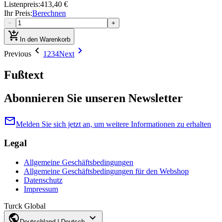
Listenpreis
:
413,40 €
Ihr Preis
:
Berechnen
−
+
add_shopping_cart
In den Warenkorb
chevron_left
chevron_right
Previous
1
2
3
4
Next
Fußtext
Abonnieren Sie unseren Newsletter
mail
Melden Sie sich jetzt an, um weitere Informationen zu erhalten
Legal
Allgemeine Geschäftsbedingungen
Allgemeine Geschäftsbedingungen für den Webshop
Datenschutz
Impressum
Turck Global
public
expand_more
Deutschland | Deutsch