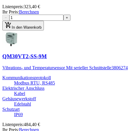
Listenpreis
:
323,40 €
Ihr Preis
:
Berechnen
−
+
add_shopping_cart
In den Warenkorb
QM30VT2-SS-9M
Vibrations- und Temperatursensor Mit serieller Schnittstelle
3806274
Kommunikationsprotokoll
Modbus RTU, RS485
Elektrischer Anschluss
Kabel
Gehäusewerkstoff
Edelstahl
Schutzart
IP69
Listenpreis
:
484,40 €
Ihr Preis
:
Berechnen