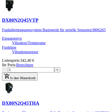
DX80N2Q45VTP
Funkübertragungssystem Basisgerät für serielle Sensoren
3806265
Eingangstyp
Vibration/Temperatur
Funktion
Vibrationssensor
Listenpreis
:
342,40 €
Ihr Preis
:
Berechnen
−
+
add_shopping_cart
In den Warenkorb
DX80N2Q45THA