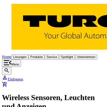
Home
Lösungen
Produkte
Service
Spotlight
Unternehmen
Menu
search
person
Einloggen
add_shopping_cart
Wireless Sensoren, Leuchten
und Anzeigen