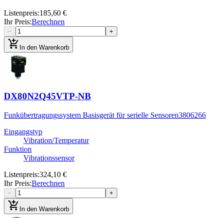
Listenpreis
:
185,60 €
Ihr Preis
:
Berechnen
−
+
add_shopping_cart
In den Warenkorb
DX80N2Q45VTP-NB
Funkübertragungssystem Basisgerät für serielle Sensoren
3806266
Eingangstyp
Vibration/Temperatur
Funktion
Vibrationssensor
Listenpreis
:
324,10 €
Ihr Preis
:
Berechnen
−
+
add_shopping_cart
In den Warenkorb