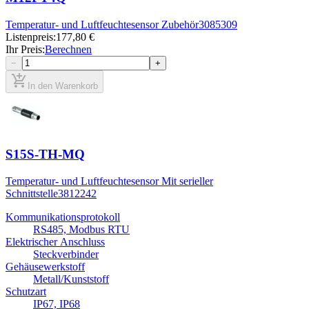
Temperatur- und Luftfeuchtesensor Zubehör
3085309
Listenpreis
:
177,80 €
Ihr Preis
:
Berechnen
−
+
add_shopping_cart
In den Warenkorb
S15S-TH-MQ
Temperatur- und Luftfeuchtesensor Mit serieller
Schnittstelle
3812242
Kommunikationsprotokoll
RS485, Modbus RTU
Elektrischer Anschluss
Steckverbinder
Gehäusewerkstoff
Metall/Kunststoff
Schutzart
IP67, IP68