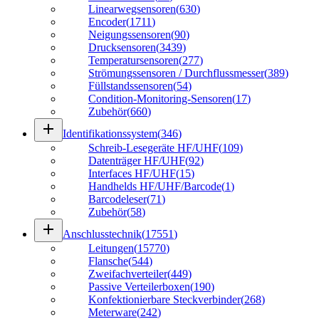
Linearwegsensoren
(
630
)
Encoder
(
1711
)
Neigungssensoren
(
90
)
Drucksensoren
(
3439
)
Temperatursensoren
(
277
)
Strömungssensoren / Durchflussmesser
(
389
)
Füllstandssensoren
(
54
)
Condition-Monitoring-Sensoren
(
17
)
Zubehör
(
660
)
add
Identifikationssystem
(
346
)
Schreib-Lesegeräte HF/UHF
(
109
)
Datenträger HF/UHF
(
92
)
Interfaces HF/UHF
(
15
)
Handhelds HF/UHF/Barcode
(
1
)
Barcodeleser
(
71
)
Zubehör
(
58
)
add
Anschlusstechnik
(
17551
)
Leitungen
(
15770
)
Flansche
(
544
)
Zweifachverteiler
(
449
)
Passive Verteilerboxen
(
190
)
Konfektionierbare Steckverbinder
(
268
)
Meterware
(
242
)