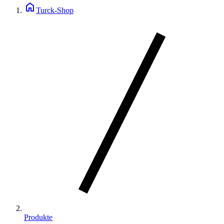
home
Turck-Shop
Produkte