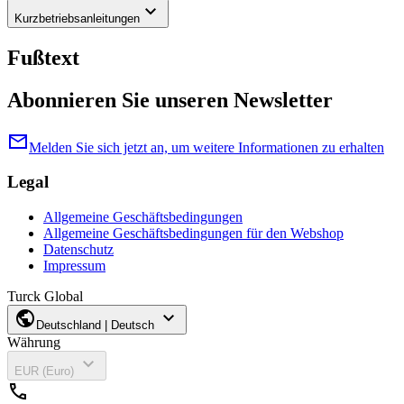
keyboard_arrow_down
Kurzbetriebsanleitungen
Fußtext
Abonnieren Sie unseren Newsletter
mail
Melden Sie sich jetzt an, um weitere Informationen zu erhalten
Legal
Allgemeine Geschäftsbedingungen
Allgemeine Geschäftsbedingungen für den Webshop
Datenschutz
Impressum
Turck Global
public
expand_more
Deutschland | Deutsch
Währung
expand_more
EUR (Euro)
call