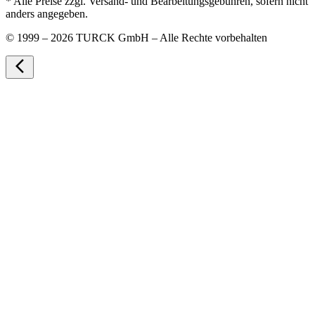
* Alle Preise zzgl. Versand- und Bearbeitungsgebühren, sofern nicht
anders angegeben.
©
1999 – 2026 TURCK GmbH – Alle Rechte vorbehalten
arrow_back_ios_new