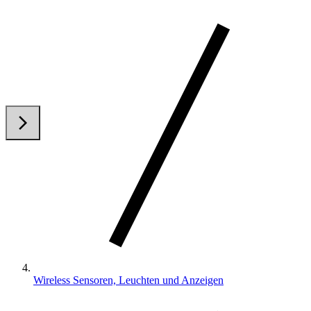
arrow_back_ios
arrow_forward_ios
Wireless Sensoren, Leuchten und Anzeigen