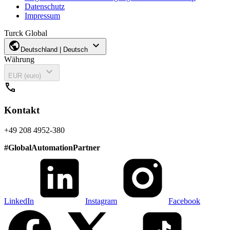
Datenschutz
Impressum
Turck Global
public
expand_more
Deutschland | Deutsch
Währung
expand_more
EUR (euro)
call
Kontakt
+49 208 4952-380
#
GlobalAutomationPartner
LinkedIn
Instagram
Facebook