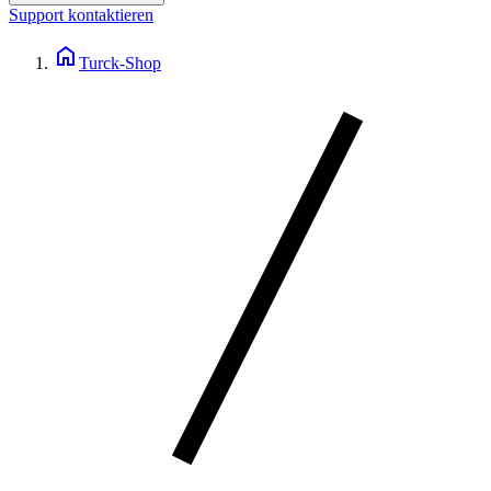
Support kontaktieren
home
Turck-Shop