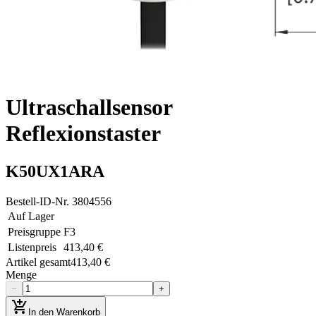
Ultraschallsensor
Reflexionstaster
K50UX1ARA
Bestell-ID-Nr.
3804556
Auf Lager
Preisgruppe
F3
Listenpreis
413,40 €
Artikel gesamt
413,40 €
Menge
−
+
add_shopping_cart
In den Warenkorb