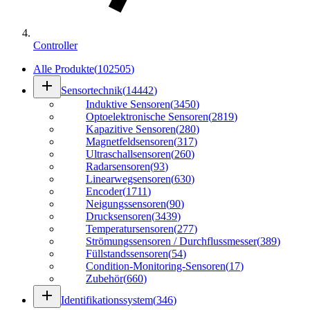
Controller
Alle Produkte
(
102505
)
add
Sensortechnik
(
14442
)
Induktive Sensoren
(
3450
)
Optoelektronische Sensoren
(
2819
)
Kapazitive Sensoren
(
280
)
Magnetfeldsensoren
(
317
)
Ultraschallsensoren
(
260
)
Radarsensoren
(
93
)
Linearwegsensoren
(
630
)
Encoder
(
1711
)
Neigungssensoren
(
90
)
Drucksensoren
(
3439
)
Temperatursensoren
(
277
)
Strömungssensoren / Durchflussmesser
(
389
)
Füllstandssensoren
(
54
)
Condition-Monitoring-Sensoren
(
17
)
Zubehör
(
660
)
add
Identifikationssystem
(
346
)