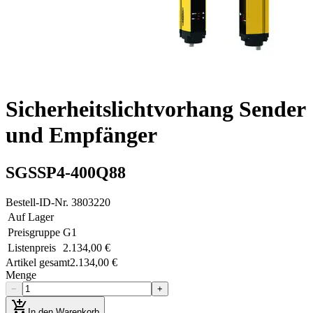
Sicherheitslichtvorhang Sender
und Empfänger
SGSSP4-400Q88
Bestell-ID-Nr.
3803220
Auf Lager
Preisgruppe
G1
Listenpreis
2.134,00 €
Artikel gesamt
2.134,00 €
Menge
−
+
add_shopping_cart
In den Warenkorb