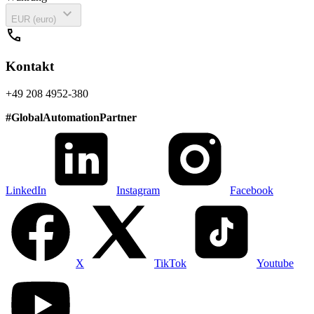
expand_more
EUR (euro)
call
Kontakt
+49 208 4952-380
#
GlobalAutomationPartner
LinkedIn
Instagram
Facebook
X
TikTok
Youtube