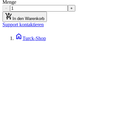
Menge
−
+
add_shopping_cart
In den Warenkorb
Support kontaktieren
home
Turck-Shop