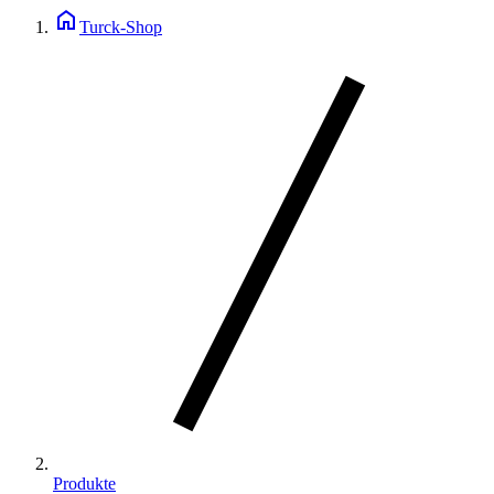
home
Turck-Shop
Produkte