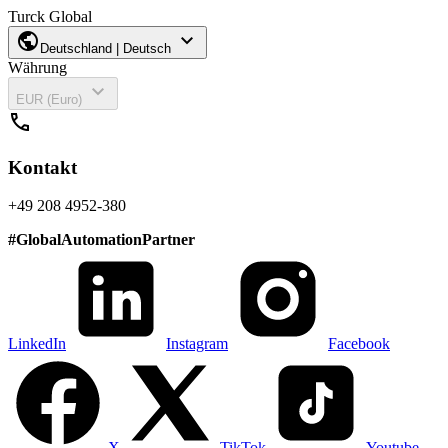
Turck Global
public
expand_more
Deutschland | Deutsch
Währung
expand_more
EUR (Euro)
call
Kontakt
+49 208 4952-380
#
GlobalAutomationPartner
LinkedIn
Instagram
Facebook
X
TikTok
Youtube