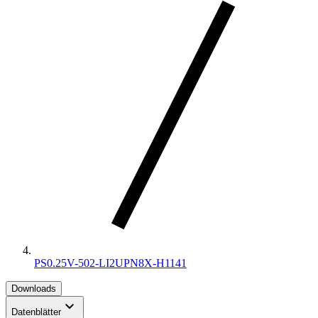
PS0.25V-502-LI2UPN8X-H1141
Downloads
keyboard_arrow_down
Datenblätter