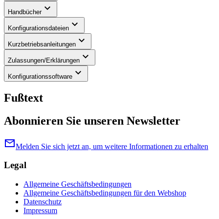
keyboard_arrow_down
Handbücher
keyboard_arrow_down
Konfigurationsdateien
keyboard_arrow_down
Kurzbetriebsanleitungen
keyboard_arrow_down
Zulassungen/Erklärungen
keyboard_arrow_down
Konfigurationssoftware
Fußtext
Abonnieren Sie unseren Newsletter
mail
Melden Sie sich jetzt an, um weitere Informationen zu erhalten
Legal
Allgemeine Geschäftsbedingungen
Allgemeine Geschäftsbedingungen für den Webshop
Datenschutz
Impressum