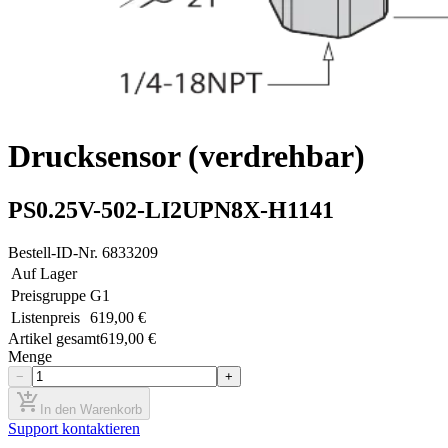
Drucksensor (verdrehbar)
PS0.25V-502-LI2UPN8X-H1141
Bestell-ID-Nr.
6833209
Auf Lager
Preisgruppe
G1
Listenpreis
619,00 €
Artikel gesamt
619,00 €
Menge
−
+
add_shopping_cart
In den Warenkorb
Support kontaktieren