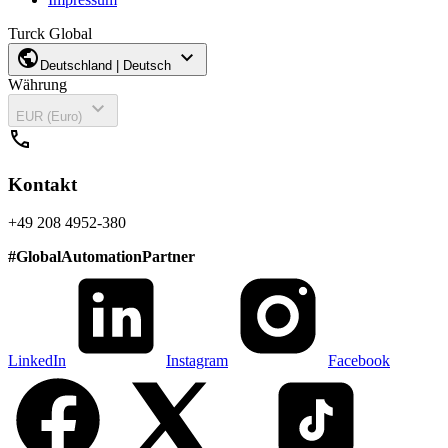
Turck Global
public
expand_more
Deutschland | Deutsch
Währung
expand_more
EUR (Euro)
call
Kontakt
+49 208 4952-380
#
GlobalAutomationPartner
LinkedIn
Instagram
Facebook