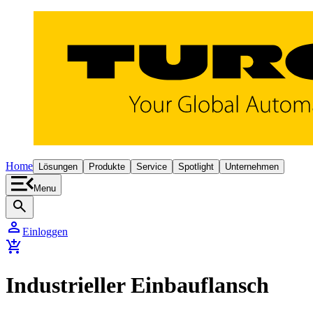
Home
Lösungen
Produkte
Service
Spotlight
Unternehmen
Menu
search
person
Einloggen
add_shopping_cart
Industrieller Einbauflansch