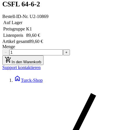
CSFL 64-6-2
Bestell-ID-Nr.
U2-10869
Auf Lager
Preisgruppe
K1
Listenpreis
89,60 €
Artikel gesamt
89,60 €
Menge
−
+
add_shopping_cart
In den Warenkorb
Support kontaktieren
home
Turck-Shop