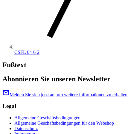
CSFL 64-6-2
Fußtext
Abonnieren Sie unseren Newsletter
mail
Melden Sie sich jetzt an, um weitere Informationen zu erhalten
Legal
Allgemeine Geschäftsbedingungen
Allgemeine Geschäftsbedingungen für den Webshop
Datenschutz
Impressum