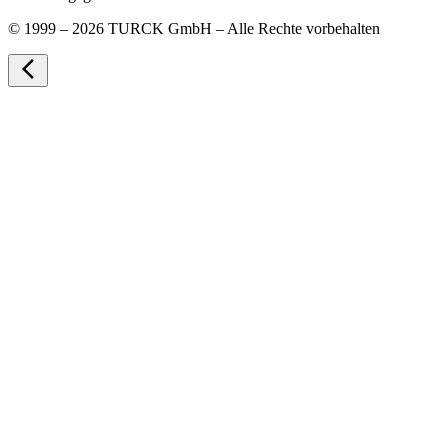
©
1999 – 2026 TURCK GmbH – Alle Rechte vorbehalten
arrow_back_ios_new