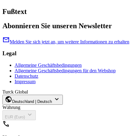
Fußtext
Abonnieren Sie unseren Newsletter
mail
Melden Sie sich jetzt an, um weitere Informationen zu erhalten
Legal
Allgemeine Geschäftsbedingungen
Allgemeine Geschäftsbedingungen für den Webshop
Datenschutz
Impressum
Turck Global
public
expand_more
Deutschland | Deutsch
Währung
expand_more
EUR (Euro)
call