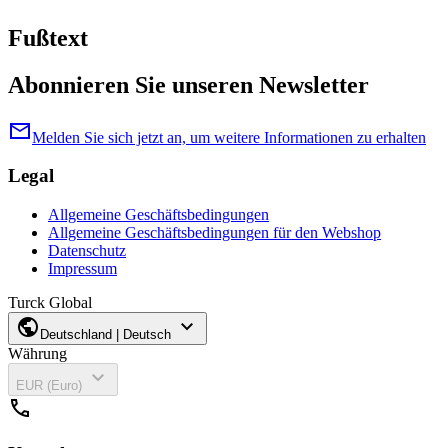
Fußtext
Abonnieren Sie unseren Newsletter
mail
Melden Sie sich jetzt an, um weitere Informationen zu erhalten
Legal
Allgemeine Geschäftsbedingungen
Allgemeine Geschäftsbedingungen für den Webshop
Datenschutz
Impressum
Turck Global
public
expand_more
Deutschland | Deutsch
Währung
expand_more
EUR (Euro)
call