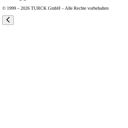
©
1999 – 2026 TURCK GmbH – Alle Rechte vorbehalten
arrow_back_ios_new