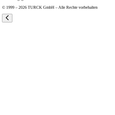
©
1999 – 2026 TURCK GmbH – Alle Rechte vorbehalten
arrow_back_ios_new