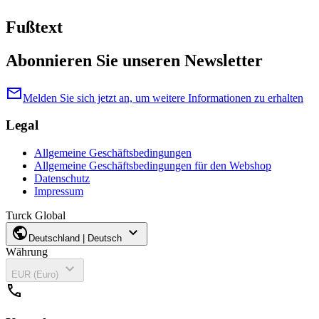
Fußtext
Abonnieren Sie unseren Newsletter
mail
Melden Sie sich jetzt an, um weitere Informationen zu erhalten
Legal
Allgemeine Geschäftsbedingungen
Allgemeine Geschäftsbedingungen für den Webshop
Datenschutz
Impressum
Turck Global
public
expand_more
Deutschland | Deutsch
Währung
expand_more
EUR (Euro)
call