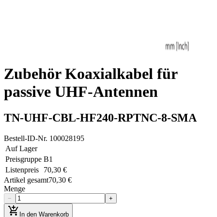
Zubehör Koaxialkabel für
passive UHF-Antennen
TN-UHF-CBL-HF240-RPTNC-8-SMA
Bestell-ID-Nr.
100028195
Auf Lager
Preisgruppe
B1
Listenpreis
70,30 €
Artikel gesamt
70,30 €
Menge
−
+
add_shopping_cart
In den Warenkorb