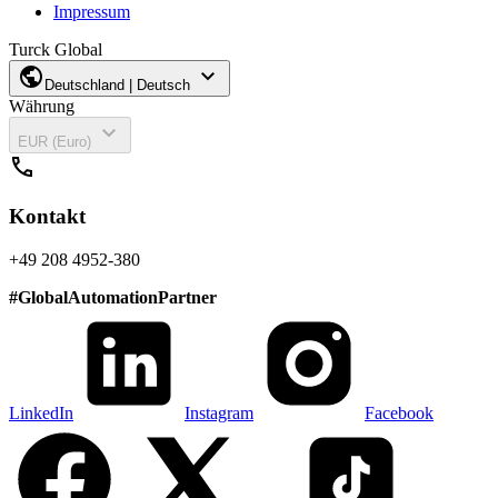
Impressum
Turck Global
public
expand_more
Deutschland | Deutsch
Währung
expand_more
EUR (Euro)
call
Kontakt
+49 208 4952-380
#
GlobalAutomationPartner
LinkedIn
Instagram
Facebook