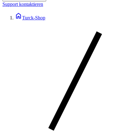
Support kontaktieren
home
Turck-Shop