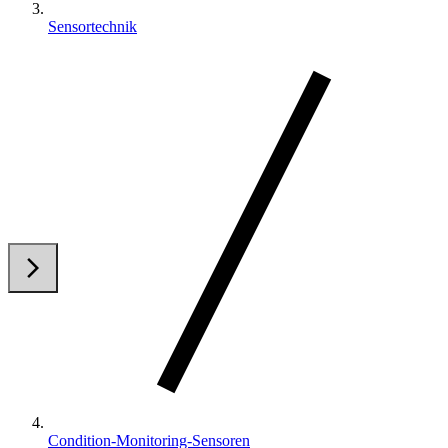
Sensortechnik
arrow_back_ios
arrow_forward_ios
Condition-Monitoring-Sensoren