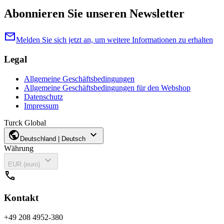
Abonnieren Sie unseren Newsletter
mail
Melden Sie sich jetzt an, um weitere Informationen zu erhalten
Legal
Allgemeine Geschäftsbedingungen
Allgemeine Geschäftsbedingungen für den Webshop
Datenschutz
Impressum
Turck Global
public
expand_more
Deutschland | Deutsch
Währung
expand_more
EUR (euro)
call
Kontakt
+49 208 4952-380