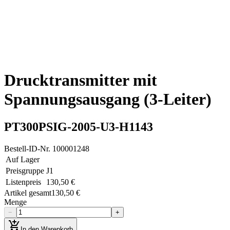
Drucktransmitter mit
Spannungsausgang (3-Leiter)
PT300PSIG-2005-U3-H1143
Bestell-ID-Nr.
100001248
Auf Lager
Preisgruppe
J1
Listenpreis
130,50 €
Artikel gesamt
130,50 €
Menge
−
+
add_shopping_cart
In den Warenkorb