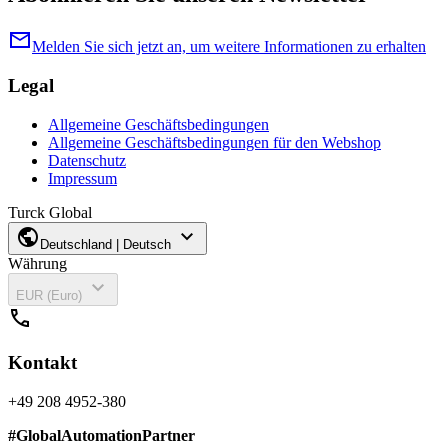
mail
Melden Sie sich jetzt an, um weitere Informationen zu erhalten
Legal
Allgemeine Geschäftsbedingungen
Allgemeine Geschäftsbedingungen für den Webshop
Datenschutz
Impressum
Turck Global
public
expand_more
Deutschland | Deutsch
Währung
expand_more
EUR (Euro)
call
Kontakt
+49 208 4952-380
#
GlobalAutomationPartner