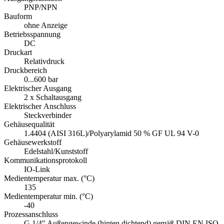
PNP/NPN
Bauform
ohne Anzeige
Betriebsspannung
DC
Druckart
Relativdruck
Druckbereich
0...600 bar
Elektrischer Ausgang
2 x Schaltausgang
Elektrischer Anschluss
Steckverbinder
Gehäusequalität
1.4404 (AISI 316L)/Polyarylamid 50 % GF UL 94 V-0
Gehäusewerkstoff
Edelstahl/Kunststoff
Kommunikationsprotokoll
IO-Link
Medientemperatur max. (°C)
135
Medientemperatur min. (°C)
-40
Prozessanschluss
G 1/4″ Außengewinde (hinten dichtend) gemäß DIN EN ISO