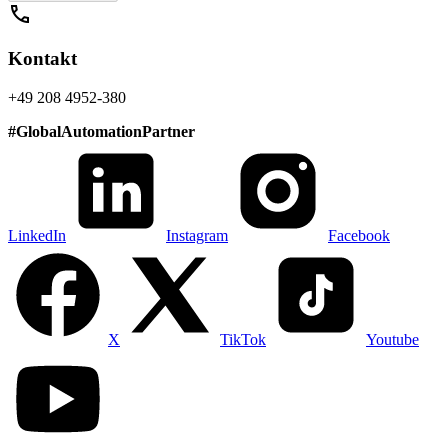
call
Kontakt
+49 208 4952-380
#
GlobalAutomationPartner
LinkedIn
Instagram
Facebook
X
TikTok
Youtube