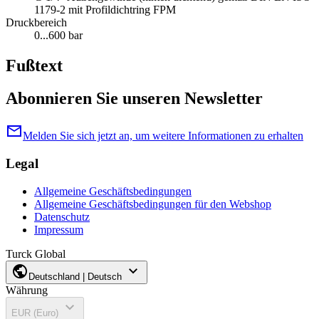
1179-2 mit Profildichtring FPM
Druckbereich
0...600 bar
Fußtext
Abonnieren Sie unseren Newsletter
mail
Melden Sie sich jetzt an, um weitere Informationen zu erhalten
Legal
Allgemeine Geschäftsbedingungen
Allgemeine Geschäftsbedingungen für den Webshop
Datenschutz
Impressum
Turck Global
public
expand_more
Deutschland | Deutsch
Währung
expand_more
EUR (Euro)