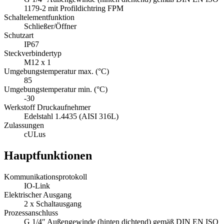
1179-2 mit Profildichtring FPM
Schaltelementfunktion
Schließer/Öffner
Schutzart
IP67
Steckverbindertyp
M12 x 1
Umgebungstemperatur max. (°C)
85
Umgebungstemperatur min. (°C)
-30
Werkstoff Druckaufnehmer
Edelstahl 1.4435 (AISI 316L)
Zulassungen
cULus
Hauptfunktionen
Kommunikationsprotokoll
IO-Link
Elektrischer Ausgang
2 x Schaltausgang
Prozessanschluss
G 1/4″ Außengewinde (hinten dichtend) gemäß DIN EN ISO