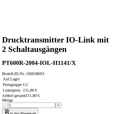
Drucktransmitter IO-Link mit
2 Schaltausgängen
PT600R-2004-IOL-H1141/X
Bestell-ID-Nr.
100038693
Auf Lager
Preisgruppe
G1
Listenpreis
151,80 €
Artikel gesamt
151,80 €
Menge
−
+
add_shopping_cart
In den Warenkorb