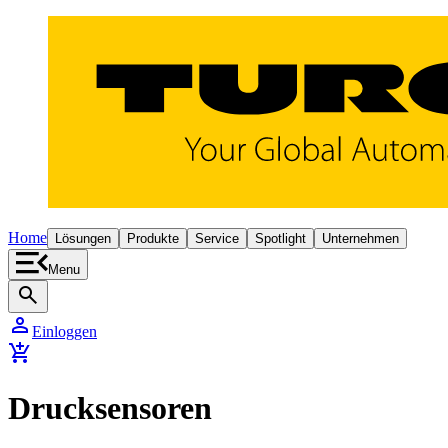
Home
Lösungen
Produkte
Service
Spotlight
Unternehmen
Menu
search
person
Einloggen
add_shopping_cart
Drucksensoren