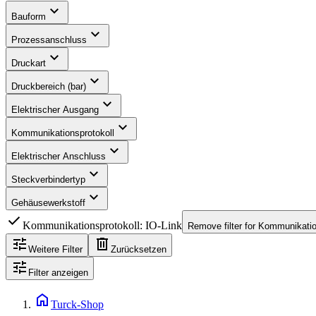
expand_more
Bauform
expand_more
Prozessanschluss
expand_more
Druckart
expand_more
Druckbereich (bar)
expand_more
Elektrischer Ausgang
expand_more
Kommunikationsprotokoll
expand_more
Elektrischer Anschluss
expand_more
Steckverbindertyp
expand_more
Gehäusewerkstoff
check
Kommunikationsprotokoll: IO-Link
Remove filter for
Kommunikation
tune
delete
Weitere Filter
Zurücksetzen
tune
Filter anzeigen
home
Turck-Shop