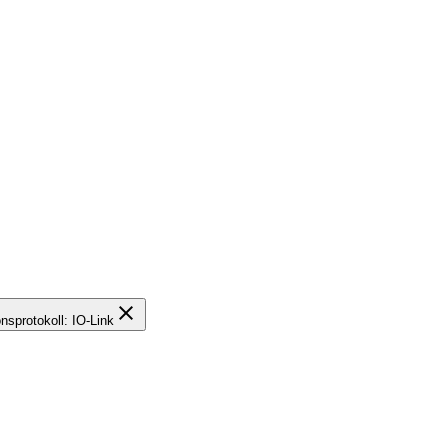
close
sprotokoll: IO-Link