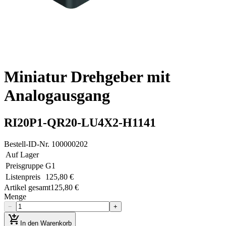
Miniatur Drehgeber mit
Analogausgang
RI20P1-QR20-LU4X2-H1141
Bestell-ID-Nr.
100000202
Auf Lager
Preisgruppe
G1
Listenpreis
125,80 €
Artikel gesamt
125,80 €
Menge
−
+
add_shopping_cart
In den Warenkorb