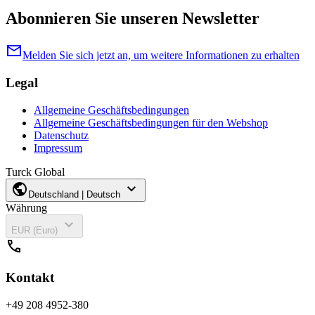
Abonnieren Sie unseren Newsletter
mail
Melden Sie sich jetzt an, um weitere Informationen zu erhalten
Legal
Allgemeine Geschäftsbedingungen
Allgemeine Geschäftsbedingungen für den Webshop
Datenschutz
Impressum
Turck Global
public
expand_more
Deutschland | Deutsch
Währung
expand_more
EUR (Euro)
call
Kontakt
+49 208 4952-380