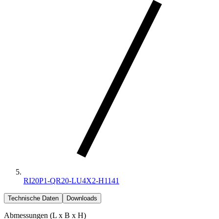
RI20P1-QR20-LU4X2-H1141
Technische Daten
Downloads
Abmessungen (L x B x H)