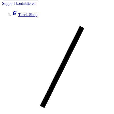
Support kontaktieren
home
Turck-Shop