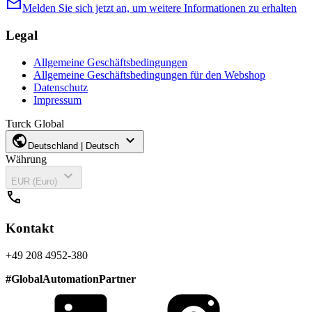
mail
Melden Sie sich jetzt an, um weitere Informationen zu erhalten
Legal
Allgemeine Geschäftsbedingungen
Allgemeine Geschäftsbedingungen für den Webshop
Datenschutz
Impressum
Turck Global
public
expand_more
Deutschland | Deutsch
Währung
expand_more
EUR (Euro)
call
Kontakt
+49 208 4952-380
#
GlobalAutomationPartner