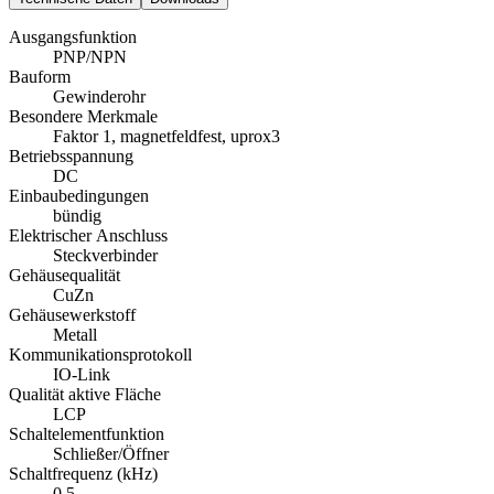
Ausgangsfunktion
PNP/NPN
Bauform
Gewinderohr
Besondere Merkmale
Faktor 1, magnetfeldfest, uprox3
Betriebsspannung
DC
Einbaubedingungen
bündig
Elektrischer Anschluss
Steckverbinder
Gehäusequalität
CuZn
Gehäusewerkstoff
Metall
Kommunikationsprotokoll
IO-Link
Qualität aktive Fläche
LCP
Schaltelementfunktion
Schließer/Öffner
Schaltfrequenz (kHz)
0.5