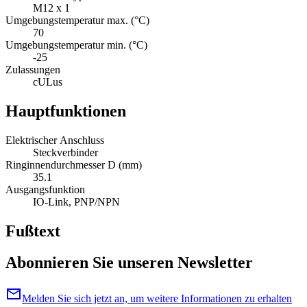
M12 x 1
Umgebungstemperatur max. (°C)
70
Umgebungstemperatur min. (°C)
-25
Zulassungen
cULus
Hauptfunktionen
Elektrischer Anschluss
Steckverbinder
Ringinnendurchmesser D (mm)
35.1
Ausgangsfunktion
IO-Link, PNP/NPN
Fußtext
Abonnieren Sie unseren Newsletter
mail
Melden Sie sich jetzt an, um weitere Informationen zu erhalten