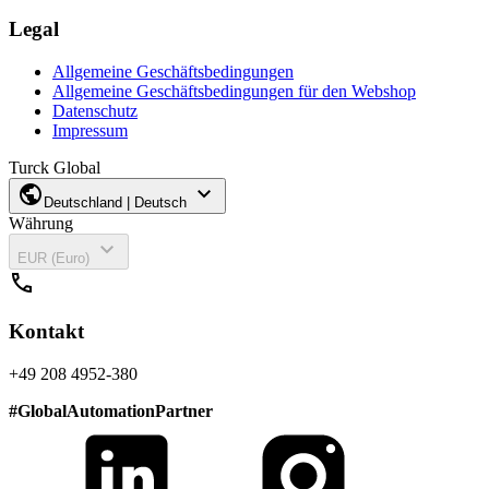
Legal
Allgemeine Geschäftsbedingungen
Allgemeine Geschäftsbedingungen für den Webshop
Datenschutz
Impressum
Turck Global
public
expand_more
Deutschland | Deutsch
Währung
expand_more
EUR (Euro)
call
Kontakt
+49 208 4952-380
#
GlobalAutomationPartner