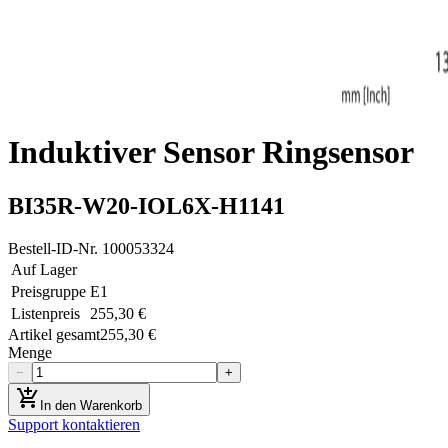
Induktiver Sensor Ringsensor
BI35R-W20-IOL6X-H1141
Bestell-ID-Nr.
100053324
Auf Lager
Preisgruppe
E1
Listenpreis
255,30 €
Artikel gesamt
255,30 €
Menge
−
+
add_shopping_cart
In den Warenkorb
Support kontaktieren