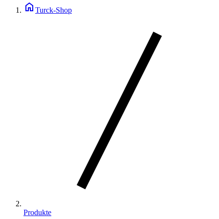
home
Turck-Shop
Produkte