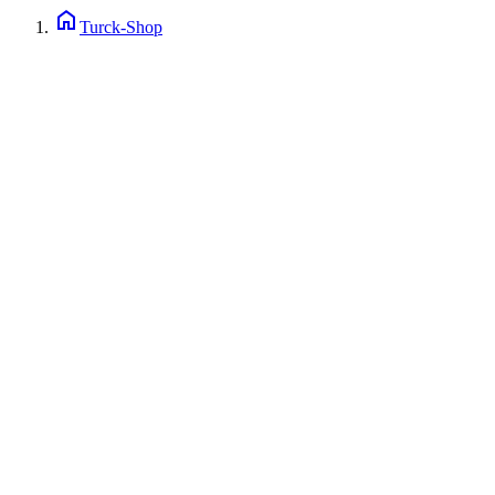
home
Turck-Shop