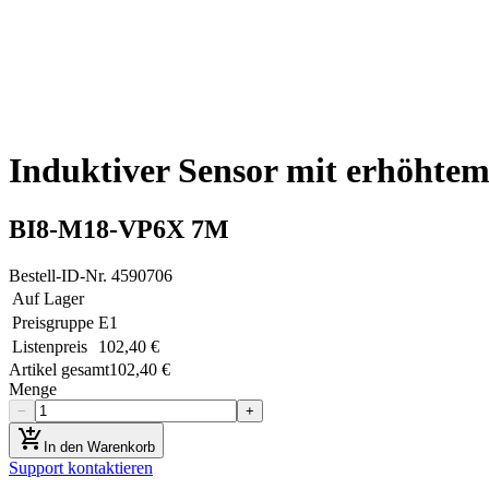
Induktiver Sensor mit erhöhtem
BI8-M18-VP6X 7M
Bestell-ID-Nr.
4590706
Auf Lager
Preisgruppe
E1
Listenpreis
102,40 €
Artikel gesamt
102,40 €
Menge
−
+
add_shopping_cart
In den Warenkorb
Support kontaktieren