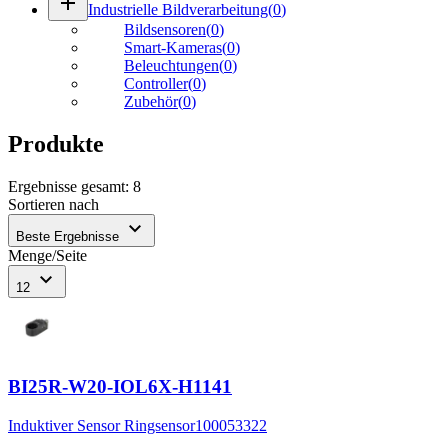
add
Industrielle Bildverarbeitung
(
0
)
Bildsensoren
(
0
)
Smart-Kameras
(
0
)
Beleuchtungen
(
0
)
Controller
(
0
)
Zubehör
(
0
)
Produkte
Ergebnisse gesamt
:
8
Sortieren nach
expand_more
Beste Ergebnisse
Menge/Seite
expand_more
12
BI25R-W20-IOL6X-H1141
Induktiver Sensor Ringsensor
100053322