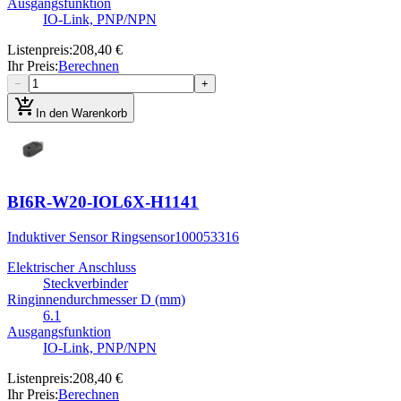
Ausgangsfunktion
IO-Link, PNP/NPN
Listenpreis
:
208,40 €
Ihr Preis
:
Berechnen
−
+
add_shopping_cart
In den Warenkorb
BI6R-W20-IOL6X-H1141
Induktiver Sensor Ringsensor
100053316
Elektrischer Anschluss
Steckverbinder
Ringinnendurchmesser D (mm)
6.1
Ausgangsfunktion
IO-Link, PNP/NPN
Listenpreis
:
208,40 €
Ihr Preis
:
Berechnen