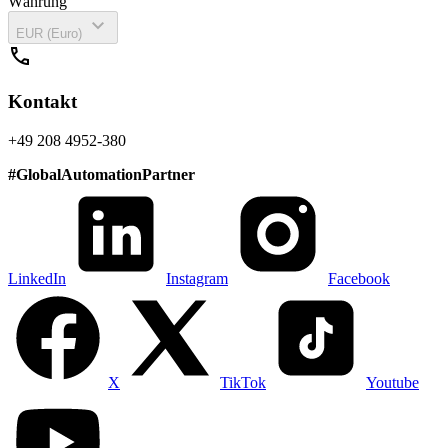
Währung
expand_more
EUR (Euro)
call
Kontakt
+49 208 4952-380
#
GlobalAutomationPartner
LinkedIn
Instagram
Facebook
X
TikTok
Youtube