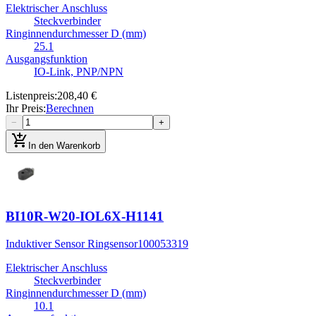
Elektrischer Anschluss
Steckverbinder
Ringinnendurchmesser D (mm)
25.1
Ausgangsfunktion
IO-Link, PNP/NPN
Listenpreis
:
208,40 €
Ihr Preis
:
Berechnen
−
+
add_shopping_cart
In den Warenkorb
BI10R-W20-IOL6X-H1141
Induktiver Sensor Ringsensor
100053319
Elektrischer Anschluss
Steckverbinder
Ringinnendurchmesser D (mm)
10.1