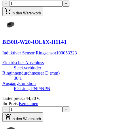
−
+
add_shopping_cart
In den Warenkorb
BI30R-W20-IOL6X-H1141
Induktiver Sensor Ringsensor
100053323
Elektrischer Anschluss
Steckverbinder
Ringinnendurchmesser D (mm)
30.1
Ausgangsfunktion
IO-Link, PNP/NPN
Listenpreis
:
244,20 €
Ihr Preis
:
Berechnen
−
+
add_shopping_cart
In den Warenkorb