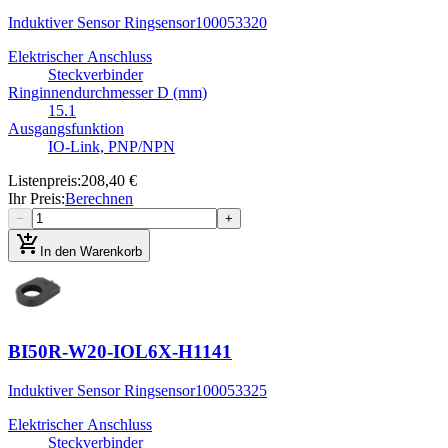
Induktiver Sensor Ringsensor
100053320
Elektrischer Anschluss
Steckverbinder
Ringinnendurchmesser D (mm)
15.1
Ausgangsfunktion
IO-Link, PNP/NPN
Listenpreis
:
208,40 €
Ihr Preis
:
Berechnen
−
+
add_shopping_cart
In den Warenkorb
BI50R-W20-IOL6X-H1141
Induktiver Sensor Ringsensor
100053325
Elektrischer Anschluss
Steckverbinder