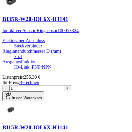
BI35R-W20-IOL6X-H1141
Induktiver Sensor Ringsensor
100053324
Elektrischer Anschluss
Steckverbinder
Ringinnendurchmesser D (mm)
35.1
Ausgangsfunktion
IO-Link, PNP/NPN
Listenpreis
:
255,30 €
Ihr Preis
:
Berechnen
−
+
add_shopping_cart
In den Warenkorb
BI15R-W20-IOL6X-H1141