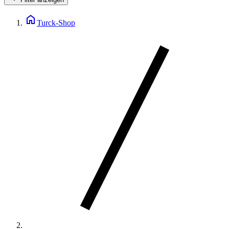
home
Turck-Shop