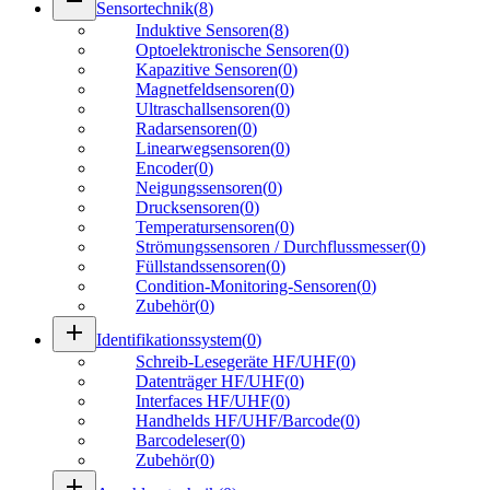
remove
Sensortechnik
(
8
)
Induktive Sensoren
(
8
)
Optoelektronische Sensoren
(
0
)
Kapazitive Sensoren
(
0
)
Magnetfeldsensoren
(
0
)
Ultraschallsensoren
(
0
)
Radarsensoren
(
0
)
Linearwegsensoren
(
0
)
Encoder
(
0
)
Neigungssensoren
(
0
)
Drucksensoren
(
0
)
Temperatursensoren
(
0
)
Strömungssensoren / Durchflussmesser
(
0
)
Füllstandssensoren
(
0
)
Condition-Monitoring-Sensoren
(
0
)
Zubehör
(
0
)
add
Identifikationssystem
(
0
)
Schreib-Lesegeräte HF/UHF
(
0
)
Datenträger HF/UHF
(
0
)
Interfaces HF/UHF
(
0
)
Handhelds HF/UHF/Barcode
(
0
)
Barcodeleser
(
0
)
Zubehör
(
0
)
add