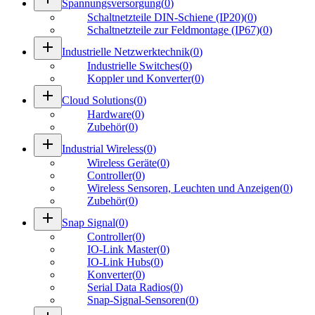
Spannungsversorgung
(
0
)
Schaltnetzteile DIN-Schiene (IP20)
(
0
)
Schaltnetzteile zur Feldmontage (IP67)
(
0
)
add
Industrielle Netzwerktechnik
(
0
)
Industrielle Switches
(
0
)
Koppler und Konverter
(
0
)
add
Cloud Solutions
(
0
)
Hardware
(
0
)
Zubehör
(
0
)
add
Industrial Wireless
(
0
)
Wireless Geräte
(
0
)
Controller
(
0
)
Wireless Sensoren, Leuchten und Anzeigen
(
0
)
Zubehör
(
0
)
add
Snap Signal
(
0
)
Controller
(
0
)
IO-Link Master
(
0
)
IO-Link Hubs
(
0
)
Konverter
(
0
)
Serial Data Radios
(
0
)
Snap-Signal-Sensoren
(
0
)