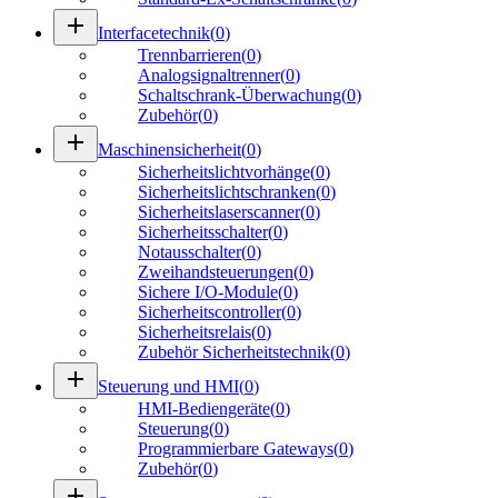
add
Interfacetechnik
(
0
)
Trennbarrieren
(
0
)
Analogsignaltrenner
(
0
)
Schaltschrank-Überwachung
(
0
)
Zubehör
(
0
)
add
Maschinensicherheit
(
0
)
Sicherheitslichtvorhänge
(
0
)
Sicherheitslichtschranken
(
0
)
Sicherheitslaserscanner
(
0
)
Sicherheitsschalter
(
0
)
Notausschalter
(
0
)
Zweihandsteuerungen
(
0
)
Sichere I/O-Module
(
0
)
Sicherheitscontroller
(
0
)
Sicherheitsrelais
(
0
)
Zubehör Sicherheitstechnik
(
0
)
add
Steuerung und HMI
(
0
)
HMI-Bediengeräte
(
0
)
Steuerung
(
0
)
Programmierbare Gateways
(
0
)
Zubehör
(
0
)
add