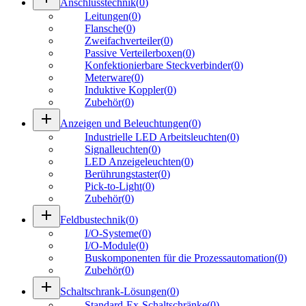
Anschlusstechnik
(
0
)
Leitungen
(
0
)
Flansche
(
0
)
Zweifachverteiler
(
0
)
Passive Verteilerboxen
(
0
)
Konfektionierbare Steckverbinder
(
0
)
Meterware
(
0
)
Induktive Koppler
(
0
)
Zubehör
(
0
)
add
Anzeigen und Beleuchtungen
(
0
)
Industrielle LED Arbeitsleuchten
(
0
)
Signalleuchten
(
0
)
LED Anzeigeleuchten
(
0
)
Berührungstaster
(
0
)
Pick-to-Light
(
0
)
Zubehör
(
0
)
add
Feldbustechnik
(
0
)
I/O-Systeme
(
0
)
I/O-Module
(
0
)
Buskomponenten für die Prozessautomation
(
0
)
Zubehör
(
0
)
add
Schaltschrank-Lösungen
(
0
)
Standard-Ex-Schaltschränke
(
0
)