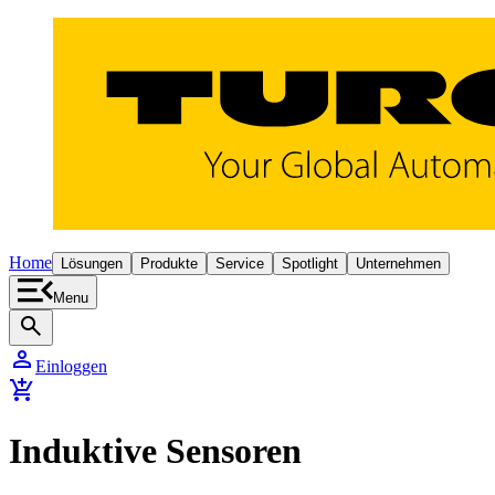
Home
Lösungen
Produkte
Service
Spotlight
Unternehmen
Menu
search
person
Einloggen
add_shopping_cart
Induktive Sensoren