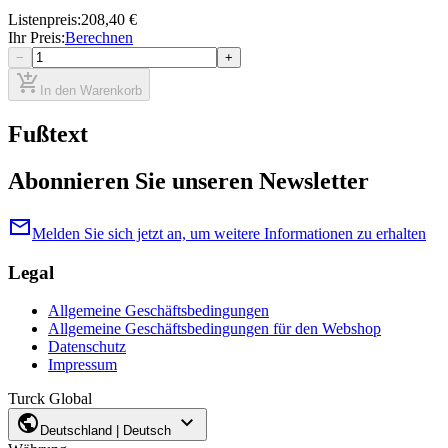
Listenpreis
:
208,40 €
Ihr Preis
:
Berechnen
−
+
add_shopping_cart
In den Warenkorb
Fußtext
Abonnieren Sie unseren Newsletter
mail
Melden Sie sich jetzt an, um weitere Informationen zu erhalten
Legal
Allgemeine Geschäftsbedingungen
Allgemeine Geschäftsbedingungen für den Webshop
Datenschutz
Impressum
Turck Global
public
expand_more
Deutschland | Deutsch