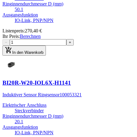
Ringinnendurchmesser D (mm)
50.1
Ausgangsfunktion
IO-Link, PNP/NPN
Listenpreis
:
270,40 €
Ihr Preis
:
Berechnen
−
+
add_shopping_cart
In den Warenkorb
BI20R-W20-IOL6X-H1141
Induktiver Sensor Ringsensor
100053321
Elektrischer Anschluss
Steckverbinder
Ringinnendurchmesser D (mm)
20.1
Ausgangsfunktion
IO-Link, PNP/NPN