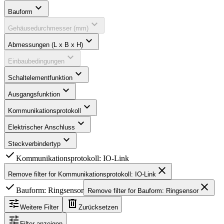
expand_more
Bauform
expand_more
Gehäusedurchmesser (mm)
expand_more
Abmessungen (L x B x H)
expand_more
Einbaubedingungen
expand_more
Schaltelementfunktion
expand_more
Ausgangsfunktion
expand_more
Kommunikationsprotokoll
expand_more
Elektrischer Anschluss
expand_more
Steckverbindertyp
check
Kommunikationsprotokoll: IO-Link
close
Remove filter for
Kommunikationsprotokoll: IO-Link
check
close
Bauform: Ringsensor
Remove filter for
Bauform: Ringsensor
tune
delete
Weitere Filter
Zurücksetzen
tune
Filter anzeigen