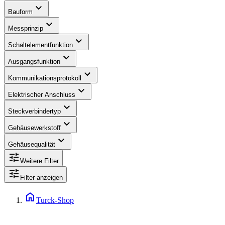
expand_more
Bauform
expand_more
Messprinzip
expand_more
Schaltelementfunktion
expand_more
Ausgangsfunktion
expand_more
Kommunikationsprotokoll
expand_more
Elektrischer Anschluss
expand_more
Steckverbindertyp
expand_more
Gehäusewerkstoff
expand_more
Gehäusequalität
tune
Weitere Filter
tune
Filter anzeigen
home
Turck-Shop