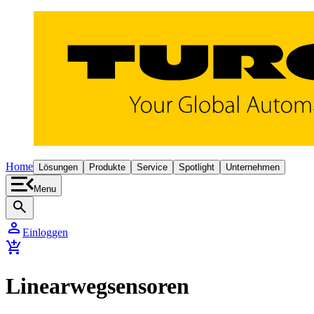
Home
Lösungen
Produkte
Service
Spotlight
Unternehmen
Menu
search
person
Einloggen
add_shopping_cart
Linearwegsensoren