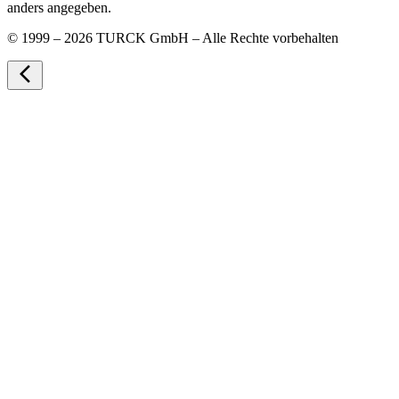
anders angegeben.
©
1999 – 2026 TURCK GmbH – Alle Rechte vorbehalten
arrow_back_ios_new