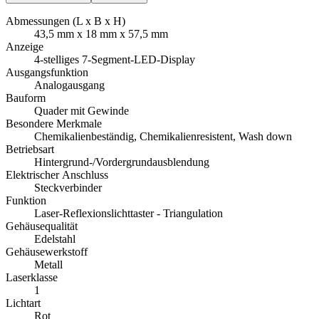
Abmessungen (L x B x H)
43,5 mm x 18 mm x 57,5 mm
Anzeige
4-stelliges 7-Segment-LED-Display
Ausgangsfunktion
Analogausgang
Bauform
Quader mit Gewinde
Besondere Merkmale
Chemikalienbeständig, Chemikalienresistent, Wash down
Betriebsart
Hintergrund-/Vordergrundausblendung
Elektrischer Anschluss
Steckverbinder
Funktion
Laser-Reflexionslichttaster - Triangulation
Gehäusequalität
Edelstahl
Gehäusewerkstoff
Metall
Laserklasse
1
Lichtart
Rot