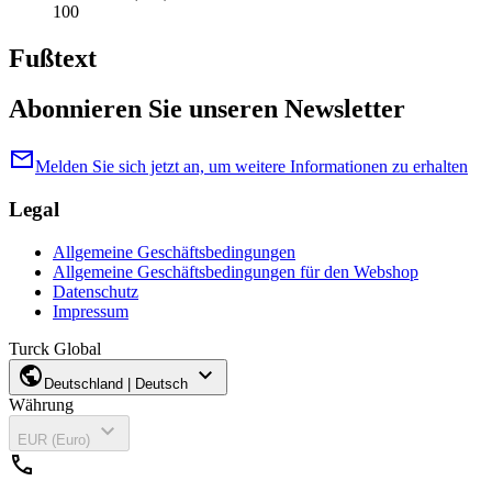
100
Fußtext
Abonnieren Sie unseren Newsletter
mail
Melden Sie sich jetzt an, um weitere Informationen zu erhalten
Legal
Allgemeine Geschäftsbedingungen
Allgemeine Geschäftsbedingungen für den Webshop
Datenschutz
Impressum
Turck Global
public
expand_more
Deutschland | Deutsch
Währung
expand_more
EUR (Euro)
call