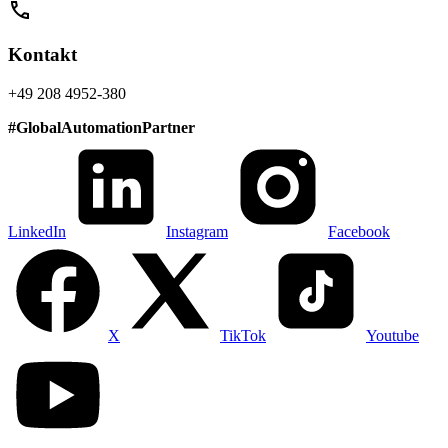
call
Kontakt
+49 208 4952-380
#
GlobalAutomationPartner
LinkedIn
Instagram
Facebook
X
TikTok
Youtube