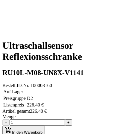
Ultraschallsensor
Reflexionsschranke
RU10L-M08-UN8X-V1141
Bestell-ID-Nr.
100003160
Auf Lager
Preisgruppe
D2
Listenpreis
226,40 €
Artikel gesamt
226,40 €
Menge
−
+
add_shopping_cart
In den Warenkorb