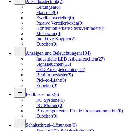
Anschlusstechnik
(
2
)
Leitungen
(
0
)
Flansche
(
0
)
Zweifachverteiler
(
0
)
Passive Verteilerboxen
(
0
)
Konfektionierbare Steckverbinder
(
0
)
Meterware
(
0
)
Induktive Koppler
(
2
)
Zubehör
(
0
)
add
Anzeigen und Beleuchtungen
(
104
)
Industrielle LED Arbeitsleuchten
(
27
)
Signalleuchten
(
53
)
LED Anzeigeleuchten
(
15
)
Berührungstaster
(
9
)
Pick-to-Light
(
0
)
Zubehör
(
0
)
add
Feldbustechnik
(
0
)
I/O-Systeme
(
0
)
I/O-Module
(
0
)
Buskomponenten für die Prozessautomation
(
0
)
Zubehör
(
0
)
add
Schaltschrank-Lösungen
(
0
)
Standard-Ex-Schaltschränke
(
0
)