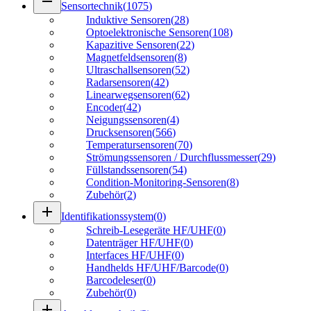
remove
Sensortechnik
(
1075
)
Induktive Sensoren
(
28
)
Optoelektronische Sensoren
(
108
)
Kapazitive Sensoren
(
22
)
Magnetfeldsensoren
(
8
)
Ultraschallsensoren
(
52
)
Radarsensoren
(
42
)
Linearwegsensoren
(
62
)
Encoder
(
42
)
Neigungssensoren
(
4
)
Drucksensoren
(
566
)
Temperatursensoren
(
70
)
Strömungssensoren / Durchflussmesser
(
29
)
Füllstandssensoren
(
54
)
Condition-Monitoring-Sensoren
(
8
)
Zubehör
(
2
)
add
Identifikationssystem
(
0
)
Schreib-Lesegeräte HF/UHF
(
0
)
Datenträger HF/UHF
(
0
)
Interfaces HF/UHF
(
0
)
Handhelds HF/UHF/Barcode
(
0
)
Barcodeleser
(
0
)
Zubehör
(
0
)
add