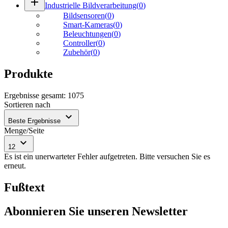
add
Industrielle Bildverarbeitung
(
0
)
Bildsensoren
(
0
)
Smart-Kameras
(
0
)
Beleuchtungen
(
0
)
Controller
(
0
)
Zubehör
(
0
)
Produkte
Ergebnisse gesamt
:
1075
Sortieren nach
expand_more
Beste Ergebnisse
Menge/Seite
expand_more
12
Es ist ein unerwarteter Fehler aufgetreten. Bitte versuchen Sie es
erneut.
Fußtext
Abonnieren Sie unseren Newsletter