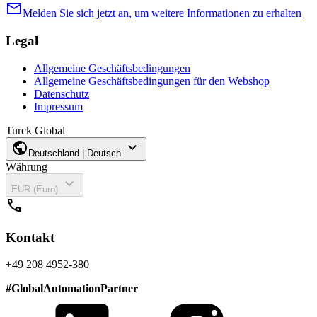
mail
Melden Sie sich jetzt an, um weitere Informationen zu erhalten
Legal
Allgemeine Geschäftsbedingungen
Allgemeine Geschäftsbedingungen für den Webshop
Datenschutz
Impressum
Turck Global
public
expand_more
Deutschland | Deutsch
Währung
expand_more
EUR (Euro)
call
Kontakt
+49 208 4952-380
#
GlobalAutomationPartner