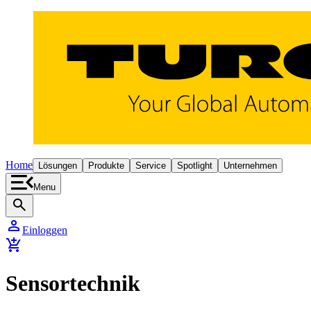
Home
Lösungen
Produkte
Service
Spotlight
Unternehmen
Menu
search
person
Einloggen
add_shopping_cart
Sensortechnik