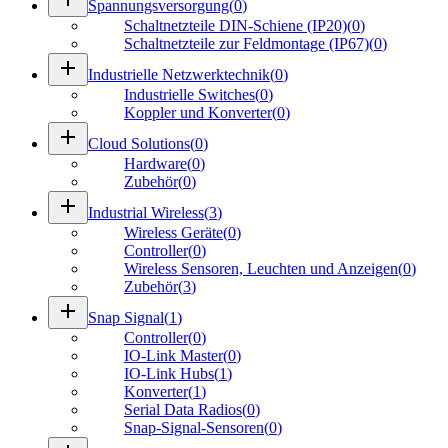
Spannungsversorgung
(
0
)
Schaltnetzteile DIN-Schiene (IP20)
(
0
)
Schaltnetzteile zur Feldmontage (IP67)
(
0
)
add
Industrielle Netzwerktechnik
(
0
)
Industrielle Switches
(
0
)
Koppler und Konverter
(
0
)
add
Cloud Solutions
(
0
)
Hardware
(
0
)
Zubehör
(
0
)
add
Industrial Wireless
(
3
)
Wireless Geräte
(
0
)
Controller
(
0
)
Wireless Sensoren, Leuchten und Anzeigen
(
0
)
Zubehör
(
3
)
add
Snap Signal
(
1
)
Controller
(
0
)
IO-Link Master
(
0
)
IO-Link Hubs
(
1
)
Konverter
(
1
)
Serial Data Radios
(
0
)
Snap-Signal-Sensoren
(
0
)