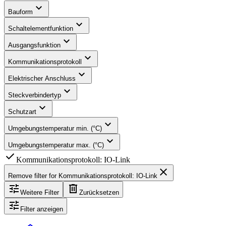
expand_more
Bauform
expand_more
Schaltelementfunktion
expand_more
Ausgangsfunktion
expand_more
Kommunikationsprotokoll
expand_more
Elektrischer Anschluss
expand_more
Steckverbindertyp
expand_more
Schutzart
expand_more
Umgebungstemperatur min. (°C)
expand_more
Umgebungstemperatur max. (°C)
check
Kommunikationsprotokoll: IO-Link
close
Remove filter for
Kommunikationsprotokoll: IO-Link
tune
delete
Weitere Filter
Zurücksetzen
tune
Filter anzeigen