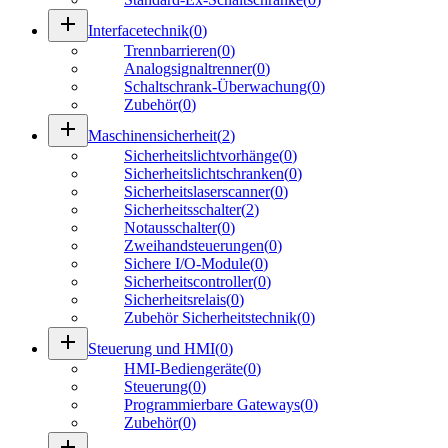
add
Interfacetechnik
(
0
)
Trennbarrieren
(
0
)
Analogsignaltrenner
(
0
)
Schaltschrank-Überwachung
(
0
)
Zubehör
(
0
)
add
Maschinensicherheit
(
2
)
Sicherheitslichtvorhänge
(
0
)
Sicherheitslichtschranken
(
0
)
Sicherheitslaserscanner
(
0
)
Sicherheitsschalter
(
2
)
Notausschalter
(
0
)
Zweihandsteuerungen
(
0
)
Sichere I/O-Module
(
0
)
Sicherheitscontroller
(
0
)
Sicherheitsrelais
(
0
)
Zubehör Sicherheitstechnik
(
0
)
add
Steuerung und HMI
(
0
)
HMI-Bediengeräte
(
0
)
Steuerung
(
0
)
Programmierbare Gateways
(
0
)
Zubehör
(
0
)
add