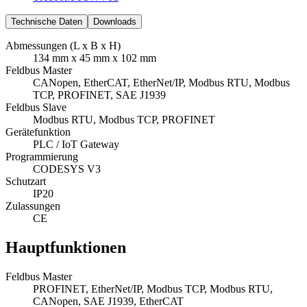
Technische Daten
Downloads
Abmessungen (L x B x H)
134 mm x 45 mm x 102 mm
Feldbus Master
CANopen, EtherCAT, EtherNet/IP, Modbus RTU, Modbus
TCP, PROFINET, SAE J1939
Feldbus Slave
Modbus RTU, Modbus TCP, PROFINET
Gerätefunktion
PLC / IoT Gateway
Programmierung
CODESYS V3
Schutzart
IP20
Zulassungen
CE
Hauptfunktionen
Feldbus Master
PROFINET, EtherNet/IP, Modbus TCP, Modbus RTU,
CANopen, SAE J1939, EtherCAT