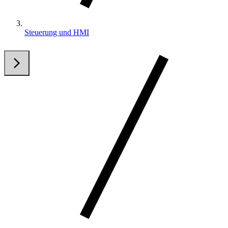
Steuerung und HMI
arrow_back_ios
arrow_forward_ios