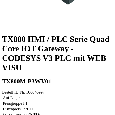
TX800 HMI / PLC Serie Quad
Core IOT Gateway -
CODESYS V3 PLC mit WEB
VISU
TX800M-P3WV01
Bestell-ID-Nr.
100046997
Auf Lager
Preisgruppe
F1
Listenpreis
776,00 €
Artikel gesamt
776,00 €