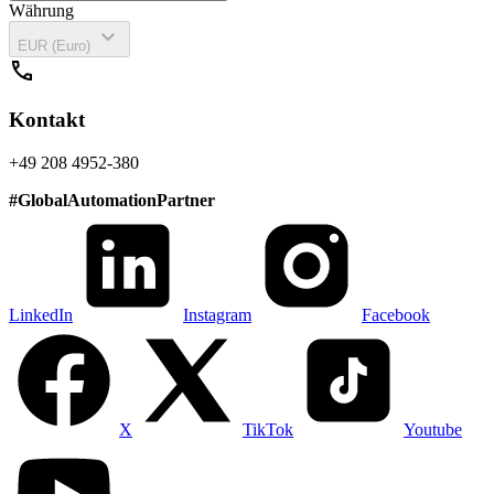
Währung
expand_more
EUR (Euro)
call
Kontakt
+49 208 4952-380
#
GlobalAutomationPartner
LinkedIn
Instagram
Facebook
X
TikTok
Youtube