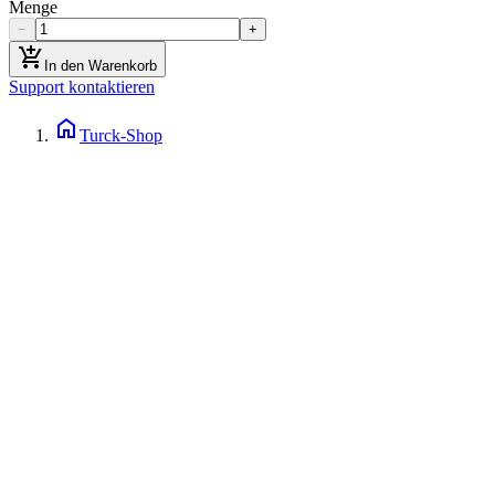
Menge
−
+
add_shopping_cart
In den Warenkorb
Support kontaktieren
home
Turck-Shop