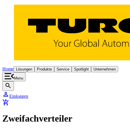
Home
Lösungen
Produkte
Service
Spotlight
Unternehmen
Menu
search
person
Einloggen
add_shopping_cart
Zweifachverteiler