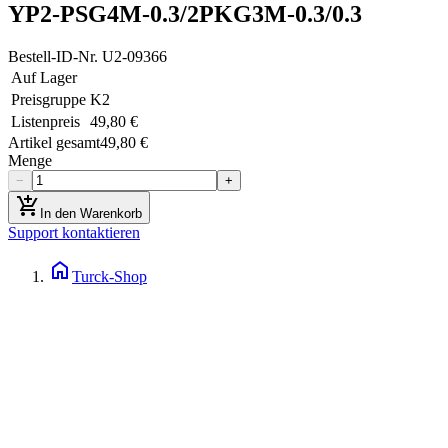
YP2-PSG4M-0.3/2PKG3M-0.3/0.3
Bestell-ID-Nr.
U2-09366
Auf Lager
Preisgruppe
K2
Listenpreis
49,80 €
Artikel gesamt
49,80 €
Menge
−
+
add_shopping_cart
In den Warenkorb
Support kontaktieren
home
Turck-Shop