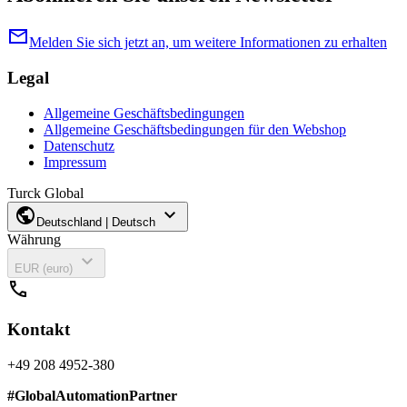
mail
Melden Sie sich jetzt an, um weitere Informationen zu erhalten
Legal
Allgemeine Geschäftsbedingungen
Allgemeine Geschäftsbedingungen für den Webshop
Datenschutz
Impressum
Turck Global
public
expand_more
Deutschland | Deutsch
Währung
expand_more
EUR (euro)
call
Kontakt
+49 208 4952-380
#
GlobalAutomationPartner