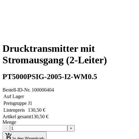
Drucktransmitter mit
Stromausgang (2-Leiter)
PT5000PSIG-2005-I2-WM0.5
Bestell-ID-Nr.
100000404
Auf Lager
Preisgruppe
J1
Listenpreis
130,50 €
Artikel gesamt
130,50 €
Menge
−
+
add_shopping_cart
In den Warenkorb